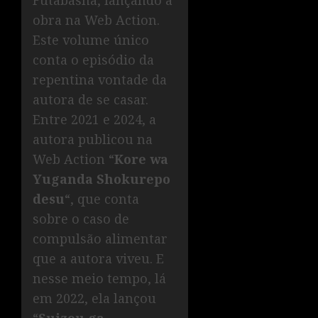
Futabasha, lançando a
obra na Web Action.
Este volume único
conta o episódio da
repentina vontade da
autora de se casar.
Entre 2021 e 2024, a
autora publicou na
Web Action “
Kore wa
Yuganda Shokurepo
desu
“, que conta
sobre o caso de
compulsão alimentar
que a autora viveu. E
nesse meio tempo, lá
em 2022, ela lançou