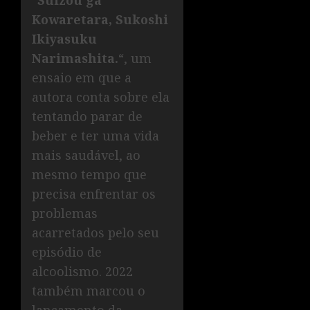
“
Suizou ga
Kowaretara, Sukoshi
Ikiyasuku
Narimashita.
“, um
ensaio em que a
autora conta sobre ela
tentando parar de
beber e ter uma vida
mais saudável, ao
mesmo tempo que
precisa enfrentar os
problemas
acarretados pelo seu
episódio de
alcoolismo. 2022
também marcou o