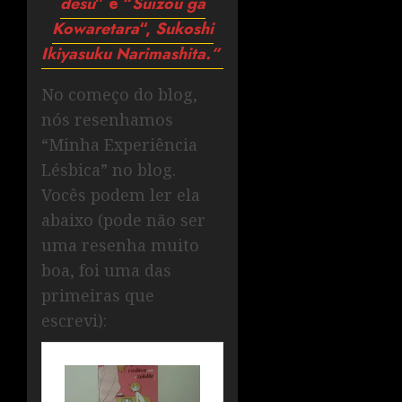
desu
” e “
Suizou ga
Kowaretara
“,
Sukoshi
Ikiyasuku Narimashita.”
No começo do blog,
nós resenhamos
“Minha Experiência
Lésbica” no blog.
Vocês podem ler ela
abaixo (pode não ser
uma resenha muito
boa, foi uma das
primeiras que
escrevi):