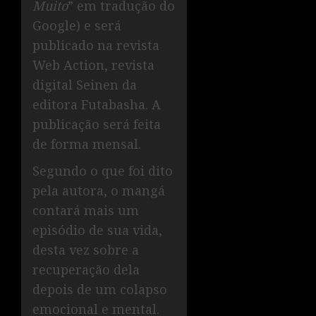
Muito
” em tradução do
Google) e será
publicado na revista
Web Action, revista
digital Seinen da
editora Futabasha. A
publicação será feita
de forma mensal.
Segundo o que foi dito
pela autora, o mangá
contará mais um
episódio de sua vida,
desta vez sobre a
recuperação dela
depois de um colapso
emocional e mental.