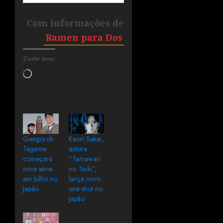
Com informações de
Ramen para Dos
Curtir isso:
Gengoroh
Kaori Sakai,
Tagame
autora
começará
“Tamawari
nova série
no Tsuki”,
em Julho no
lança novo
Japão
one-shot no
Japão