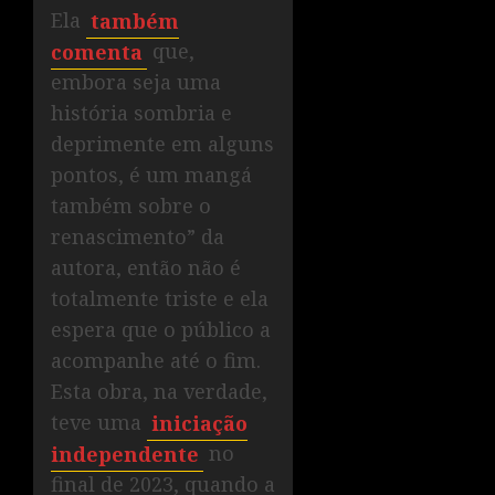
Ela
também
comenta
que,
embora seja uma
história sombria e
deprimente em alguns
pontos, é um mangá
também sobre o
renascimento” da
autora, então não é
totalmente triste e ela
espera que o público a
acompanhe até o fim.
Esta obra, na verdade,
teve uma
iniciação
independente
no
final de 2023, quando a