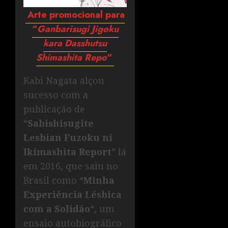
Arte promocional para
“
Ganbarisugi Jigoku
kara Dasshutsu
Shimashita Repo
“
Kabi Nagata alçou
sucesso com a
publicação de
“
Sabishisugite
Lesbian Fuzoku ni
Ikimashita Report
” lá
em 2016, que saiu no
Brasil como “
Minha
Experiência Lésbica
com a Solidão
“, um
ensaio autobiográfico