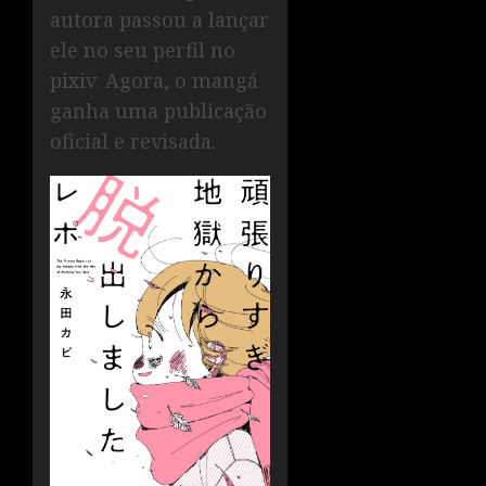
autora passou a lançar
ele no seu perfil no
pixiv. Agora, o mangá
ganha uma publicação
oficial e revisada.