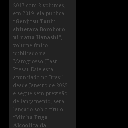
2017 com 2 volumes;
em 2019, ela publica
“
Genjitsu Touhi
shitetara Boroboro
ni natta Hanashi
“,
volume único
publicado na
Matogrosso (East
Press). Este está
anunciado no Brasil
desde Janeiro de 2023
e segue sem previsão
de lançamento, será
lançado sob o título
“
Minha Fuga
Alcoólica da