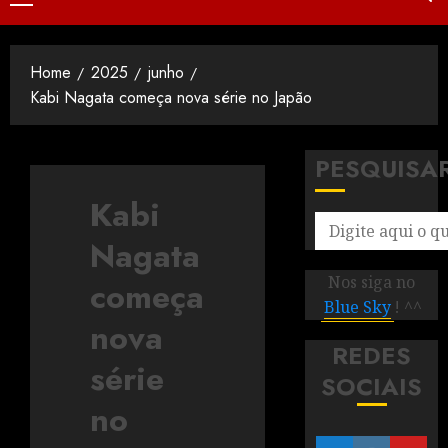
Home
2025
junho
Kabi Nagata começa nova série no Japão
PESQUISA
Kabi
Nagata
Nos siga no
começa
Blue Sky
! ^^
nova
REDES
série
SOCIAIS
no