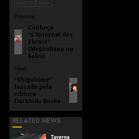
NewPOP
Seinen
Previous
Conheça
“L’Internat des
Fleurs”
(Mejirobana no
Saku)
Next
“Shigahime”
lançado pela
editora
DarkSide Books
RELATED NEWS
Taverna