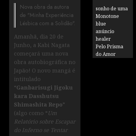
Nova obra da autora
sonho de uma
de "Minha Experiência
Monotone
Lésbica com a Solidão".
blue
anúncio
Amanhã, dia 20 de
healer
Junho, a Kabi Nagata
Pelo Prisma
começará uma nova
do Amor
obra autobiográfica no
Japão! O novo mangá é
intitulado
“
Ganbarisugi Jigoku
kara Dasshutsu
Shimashita Repo
”
(algo como “
Um
Relatório sobre Escapar
do Inferno se Tentar