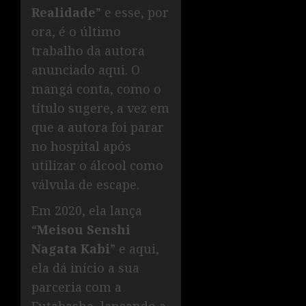
Realidade
” e esse, por
ora, é o último
trabalho da autora
anunciado aqui. O
mangá conta, como o
título sugere, a vez em
que a autora foi parar
no hospital após
utilizar o álcool como
válvula de escape.
Em 2020, ela lança
“
Meisou Senshi
Nagata Kabi
” e aqui,
ela dá início a sua
parceria com a