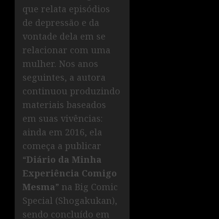
que relata episódios
de depressão e da
vontade dela em se
relacionar com uma
mulher. Nos anos
seguintes, a autora
continuou produzindo
materiais baseados
em suas vivências:
ainda em 2016, ela
começa a publicar
“
Diário da Minha
Experiência Comigo
Mesma
” na Big Comic
Special (Shogakukan),
sendo concluído em