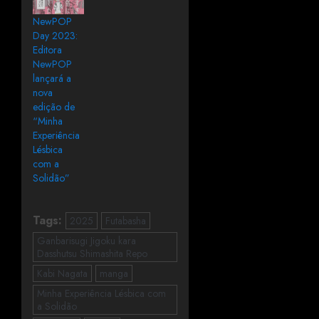
NewPOP
Day 2023:
Editora
NewPOP
lançará a
nova
edição de
“Minha
Experiência
Lésbica
com a
Solidão”
Tags:
2025
Futabasha
Ganbarisugi Jigoku kara
Dasshutsu Shimashita Repo
Kabi Nagata
manga
Minha Experiência Lésbica com
a Solidão