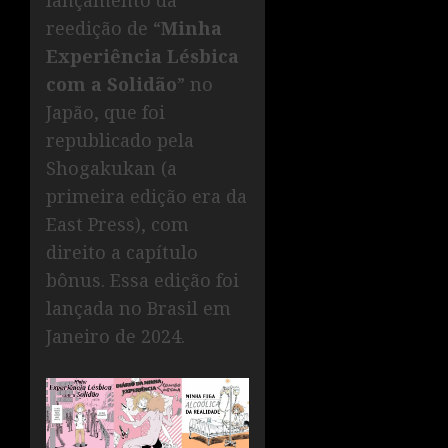
lançamento da
reedição de “
Minha
Experiência Lésbica
com a Solidão
” no
Japão, que foi
republicado pela
Shogakukan (a
primeira edição era da
East Press), com
direito a capítulo
bônus. Essa edição foi
lançada no Brasil em
Janeiro de 2024.