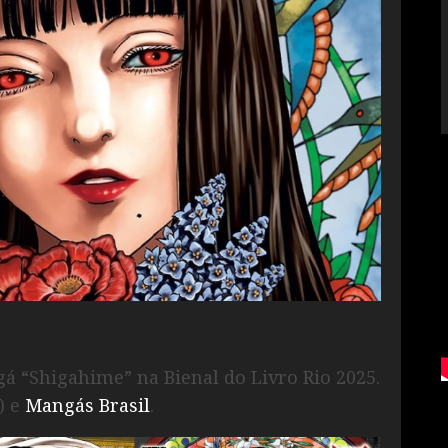
á “Shigahime” na Bienal do Livro Rio 2025.
) e
Mangás Brasil
.