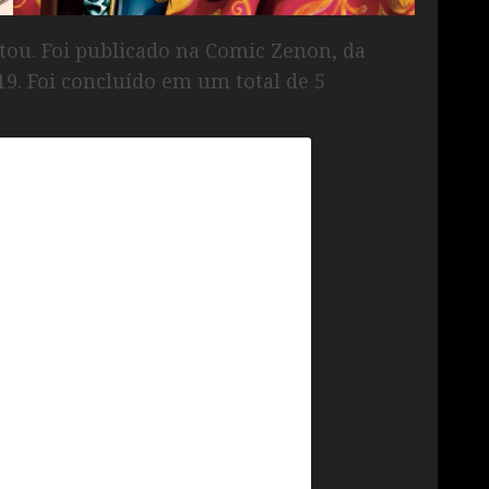
tou. Foi publicado na Comic Zenon, da
9. Foi concluído em um total de 5