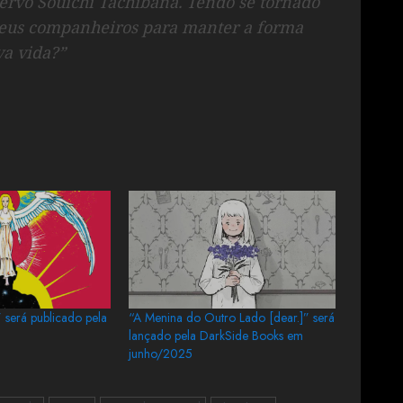
ervo Souichi Tachibana. Tendo se tornado
r seus companheiros para manter a forma
a vida?”
 será publicado pela
“A Menina do Outro Lado [dear.]” será
lançado pela DarkSide Books em
junho/2025