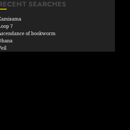
RECENT SEARCHES
Kamisama
Loop 7
Ascendance of bookworm
Ohana
eil