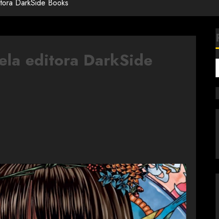
itora DarkSide Books
ela editora DarkSide