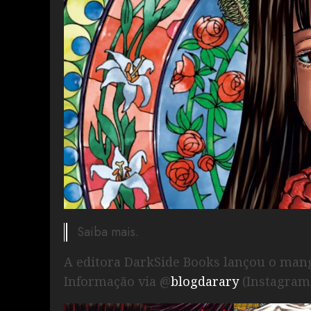
Saiba mais.
A editora DarkSide Books lançou o mang
Informação via @
blogdarary
(Instagram