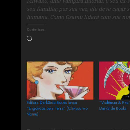
Miwako, uma vampira imortal, e seu ex-s
seu familiar, por sua vez, ele deve caça
humana. Como Osamu lidará com sua nov
Curtir isso:
Editora DarkSide Books lança
“Violência & Paz”
“Engolidos pela Terra” (Chikyuu wo
DarkSide Books
Nomu)