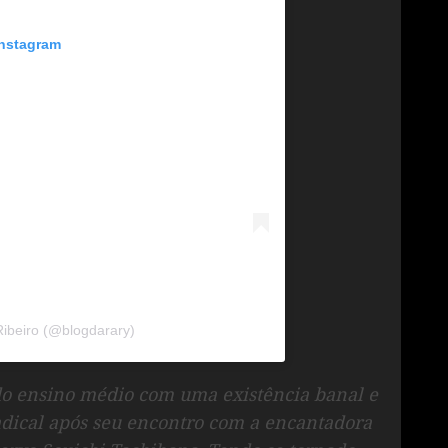
Instagram
Ribeiro (@blogdarary)
o ensino médio com uma existência banal e
adical após seu encontro com a encantadora