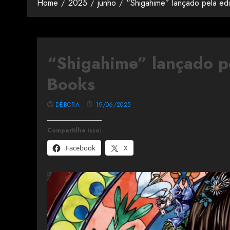
Home
2025
junho
“Shigahime” lançado pela ed
“Shigahime” lançado p
Books
DÉBORA
19/06/2025
Compartilhe isso:
Facebook
X