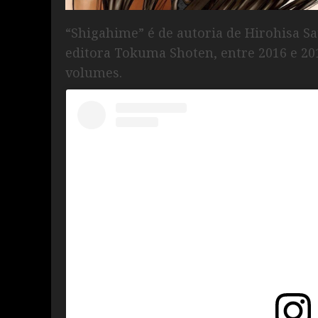
“Shigahime” é de autoria de Hirohisa Sa
editora Tokuma Shoten, entre 2016 e 201
volumes.