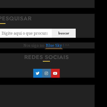
PESQUISAR
buscar
Nos siga no
Blue Sky
! ^^
REDES SOCIAIS