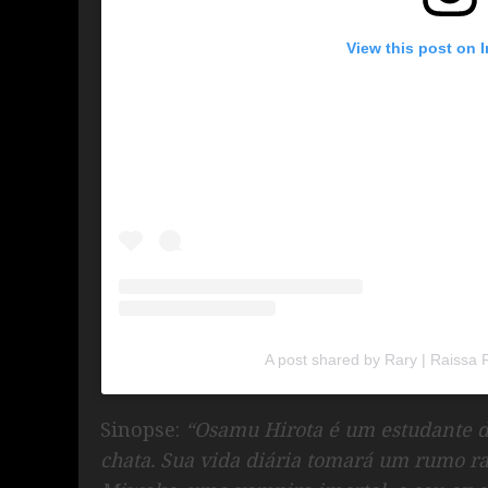
View this post on 
A post shared by Rary | Raissa 
Sinopse:
“Osamu Hirota é um estudante d
chata. Sua vida diária tomará um rumo r