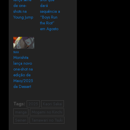
de one-
dará
shots na
sequência a
Young Jump
“Boys Run
the Riot”
em Agosto
suu
Morishita
lança novo
one-shot na
edição de
Maio/2025
da Dessert
Tags:
2025
Kaori Sakai
manga
Mogami no Kinchi
Seinen
Tamawari no Tsuki