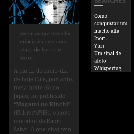
SEARCHES
Como
conquistar um
macho alfa
Jovem autora trabalha
Inori.
principalmente com
Yuri
obras de horror e
Um sinal de
terror.
afeto
Whispering
A partir do meio-dia
de hoje (5) e, portanto,
meia-noite (6) no
Japão, foi publicado
“
Mogami no Kinchi
”
(最上家の忌日), o novo
one-shot da Kaori
Sakai. O one-shot tem