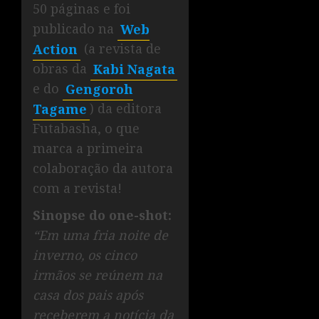
50 páginas e foi
publicado na
Web
Action
(a revista de
obras da
Kabi Nagata
e do
Gengoroh
Tagame
) da editora
Futabasha, o que
marca a primeira
colaboração da autora
com a revista!
Sinopse do one-shot:
“Em uma fria noite de
inverno, os cinco
irmãos se reúnem na
casa dos pais após
receberem a notícia da