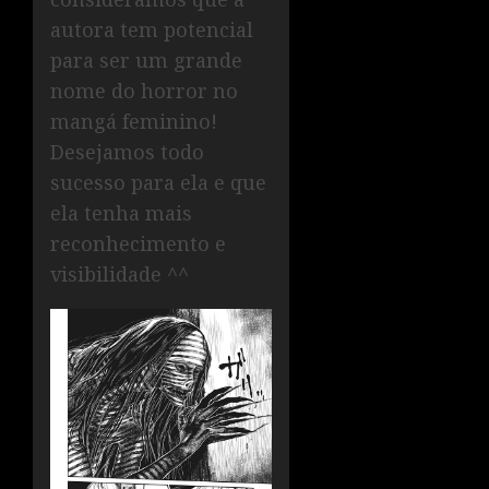
autora tem potencial
para ser um grande
nome do horror no
mangá feminino!
Desejamos todo
sucesso para ela e que
ela tenha mais
reconhecimento e
visibilidade ^^