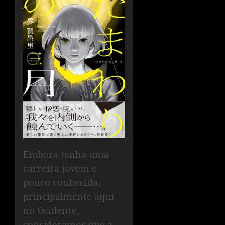
Embora tenha uma
carreira jovem e
pouco conhecida,
principalmente aqui
no Ocidente,
consideramos que a