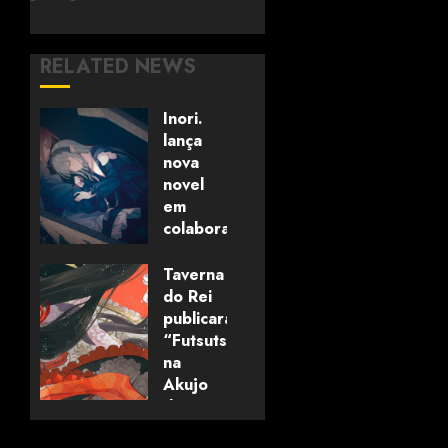
RELATED NEWS
Inori.
lança
nova
novel
em
colaboração
com
editora
Taverna
alemã
do Rei
publicará
“Futsutsuka
06/08/2026
0
na
Akujo
dewa
Gozaimasu