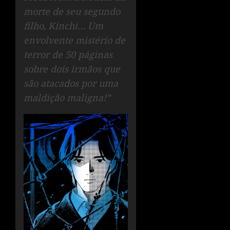
morte de seu segundo
filho, Kinchi… Um
envolvente mistério de
terror de 50 páginas
sobre dois irmãos que
são atacados por uma
maldição maligna!”