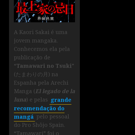
A Kaori Sakai é uma
jovem mangaka.
Conhecemos ela pela
publicação de
“
Tamawari no Tsuki
”
(たまわりの月) na
Espanha pela Arechi
Manga (
El legado de la
luna
) e pelas
grande
recomendação do
mangá
pelo pessoal
do Pro Shôjo Spain.
“Tamawari” foi o