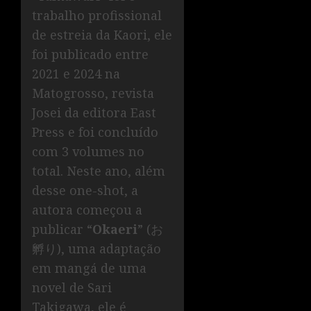
trabalho profissional
de estreia da Kaori, ele
foi publicado entre
2021 e 2024 na
Matogrosso, revista
Josei da editora East
Press e foi concluído
com 3 volumes no
total. Neste ano, além
desse one-shot, a
autora começou a
publicar “
Okaeri
” (お
孵り), uma adaptação
em mangá de uma
novel de Sari
Takigawa, ele é