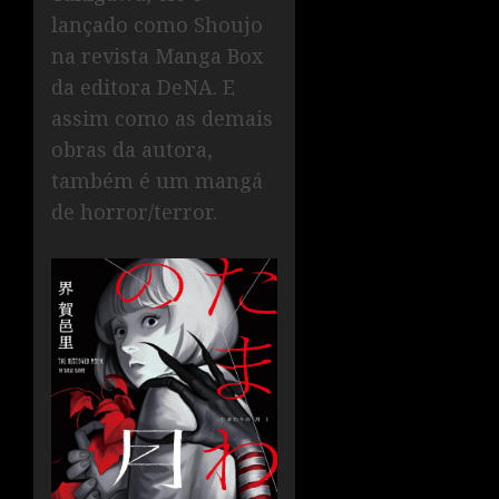
lançado como Shoujo
na revista Manga Box
da editora DeNA. E
assim como as demais
obras da autora,
também é um mangá
de horror/terror.