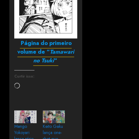
Página do primeiro
volume de “
Tamawari
no Tsuki
“
Curtir isso:
Mengo
Keito Gaku
Yokoyari
lança one-
lança série
shot que