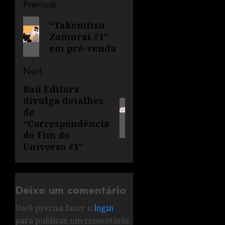
Previous
“Takemitsu
Zamurai #1”
em pré-venda
Next
Baú Editora
divulga detalhes
de
“Correspondência
do Fim do
Universo #1”
Deixe um comentário
Você precisa fazer o
login
para publicar um comentário.