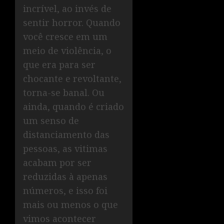
incrível, ao invés de
sentir horror. Quando
você cresce em um
meio de violência, o
que era para ser
chocante e revoltante,
torna-se banal. Ou
ainda, quando é criado
um senso de
distanciamento das
pessoas, as vitimas
acabam por ser
reduzidas à apenas
números, e isso foi
mais ou menos o que
vimos acontecer