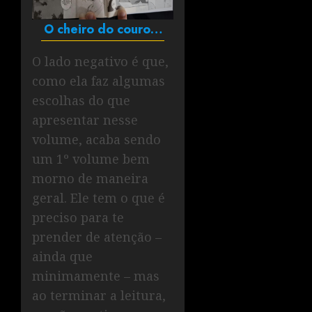
O cheiro do couro…
O lado negativo é que,
como ela faz algumas
escolhas do que
apresentar nesse
volume, acaba sendo
um 1º volume bem
morno de maneira
geral. Ele tem o que é
preciso para te
prender de atenção –
ainda que
minimamente – mas
ao terminar a leitura,