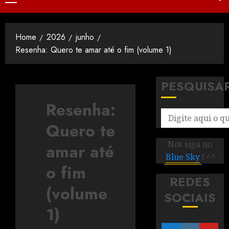
Home
2026
junho
Resenha: Quero te amar até o fim (volume 1)
PESQUISA
Resenha:
Quero te
Nos siga no
amar até
Blue Sky
! ^^
o fim
REDES
(volume
SOCIAIS
1)