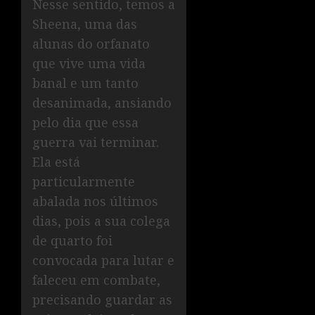
Nesse sentido, temos a
Sheena, uma das
alunas do orfanato
que vive uma vida
banal e um tanto
desanimada, ansiando
pelo dia que essa
guerra vai terminar.
Ela está
particularmente
abalada nos últimos
dias, pois a sua colega
de quarto foi
convocada para lutar e
faleceu em combate,
precisando guardar as