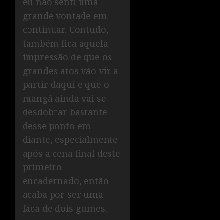
eu não senti uma
grande vontade em
continuar. Contudo,
também fica aquela
impressão de que os
grandes atos vão vir a
partir daqui e que o
mangá ainda vai se
desdobrar bastante
desse ponto em
diante, especialmente
após a cena final deste
primeiro
encadernado, então
acaba por ser uma
faca de dois gumes.