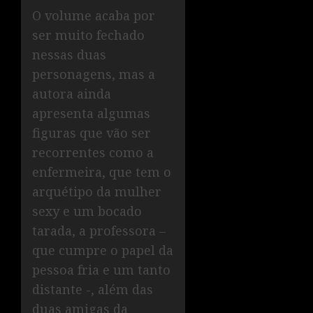
O volume acaba por
ser muito fechado
nessas duas
personagens, mas a
autora ainda
apresenta algumas
figuras que vão ser
recorrentes como a
enfermeira, que tem o
arquétipo da mulher
sexy e um bocado
tarada, a professora –
que cumpre o papel da
pessoa fria e um tanto
distante -, além das
duas amigas da