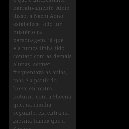
narrativamente. Além
disso, a Nachi Aono
estabelece todo um
mistério na
personagem, já que
ela nunca tinha tido
contato com as demais
alunas, sequer
frequentava as aulas,
mas é a partir do
breve encontro
noturno com a Sheena
que, na manhã
seguinte, ela entra na
mesma turma que a
Sheena.