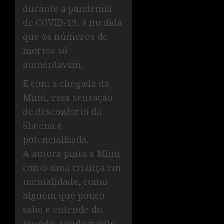
durante a pandemia
de COVID-19, à medida
que os números de
mortos só
aumentavam.
E com a chegada da
Mimi, essa sensação
de desconforto da
Sheena é
potencializada.
A autora pinta a Mimi
como uma criança em
mentalidade, como
alguém que pouco
sabe e entende do
mundo, sendo muito