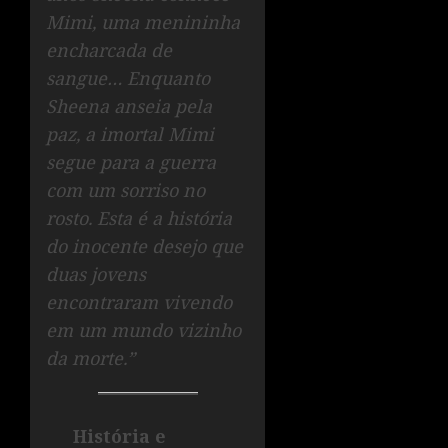
Mimi, uma menininha
encharcada de
sangue… Enquanto
Sheena anseia pela
paz, a imortal Mimi
segue para a guerra
com um sorriso no
rosto. Esta é a história
do inocente desejo que
duas jovens
encontraram vivendo
em um mundo vizinho
da morte.”
História e