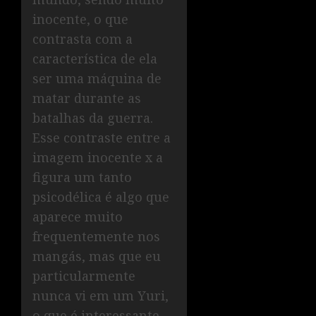
inocente, o que
contrasta com a
característica de ela
ser uma máquina de
matar durante as
batalhas da guerra.
Esse contraste entre a
imagem inocente x a
figura um tanto
psicodélica é algo que
aparece muito
frequentemente nos
mangás, mas que eu
particularmente
nunca vi em um Yuri,
o que é interessante