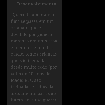
Desenvolvimento
“Quero te amar até o
fim” se passa em um
orfanato que é
dividido por gênero –
meninas em uma casa
e meninos em outra –
e nele, temos crianças
que são treinadas
desde muito cedo (por
volta do 10 anos de
idade) e lá, são
treinadas e ‘educadas’
arduamente para que
lutem em uma guerra.