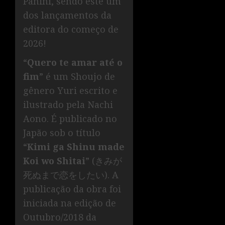
Panini, sendo este um
dos lançamentos da
editora do começo de
2026!
“
Quero te amar até o
fim
” é um Shoujo de
gênero Yuri escrito e
ilustrado pela Nachi
Aono. É publicado no
Japão sob o título
“
Kimi ga Shinu made
Koi wo Shitai
” (きみが
死ぬまで恋をしたい). A
publicação da obra foi
iniciada na edição de
Outubro/2018 da