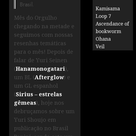
Brasil.
Kamisama
Loop 7
Mês do Orgulho
Ascendance of
chegando na metade e
bookworm
seguimos com nossas
Ohana
resenhas temáticas
Veil
para o mês! Depois de
falar de Yuri Seinen
(
Hanamonogatari
),
um BL (
Afterglow
) e
um GL espanhol
(
Sirius – estrelas
gêmeas
), hoje nos
debruçamos sobre um
Yuri Shoujo em
publicação no Brasil