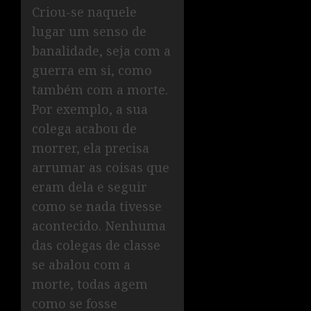
Criou-se naquele
lugar um senso de
banalidade, seja com a
guerra em si, como
também com a morte.
Por exemplo, a sua
colega acabou de
morrer, ela precisa
arrumar as coisas que
eram dela e seguir
como se nada tivesse
acontecido. Nenhuma
das colegas de classe
se abalou com a
morte, todas agem
como se fosse