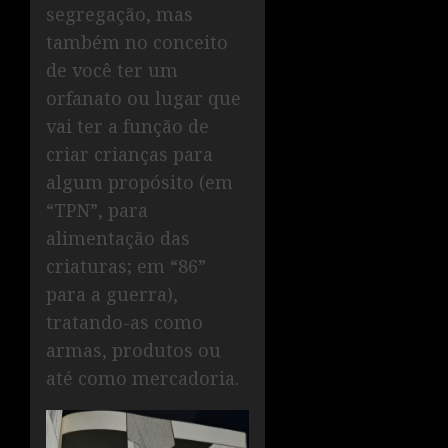
segregação, mas
também no conceito
de você ter um
orfanato ou lugar que
vai ter a função de
criar crianças para
algum propósito (em
“TPN”, para
alimentação das
criaturas; em “86”
para a guerra),
tratando-as como
armas, produtos ou
até como mercadoria.