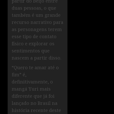
partir do beijo entre
duas pessoas, o que
também é um grande
recurso narrativo para
as personagens terem
esse tipo de contato
físico e explorar os
sentimentos que
nascem a partir disso.
“Quero te amar até o
fim” é,
definitivamente, o
mangá Yuri mais
diferente que já foi
lançado no Brasil na
história recente deste