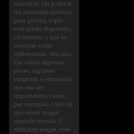
narrativa. Ela poderia
ter mostrado motivos
para guerra, o que
está sendo disputado,
ou mesmo, o que as
meninas estão
enfrentando. Mas não.
Ela coloca algumas
pistas, algumas
suspeitas e elementos
que vão ser
importantes, como
por exemplo, o fato de
que existe magia
naquele mundo. E
existindo magia, essa