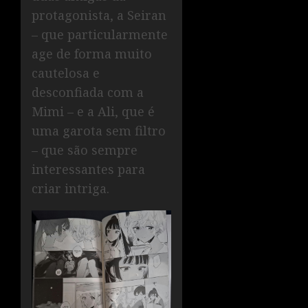
protagonista, a Seiran
– que particularmente
age de forma muito
cautelosa e
desconfiada com a
Mimi – e a Ali, que é
uma garota sem filtro
– que são sempre
interessantes para
criar intriga.