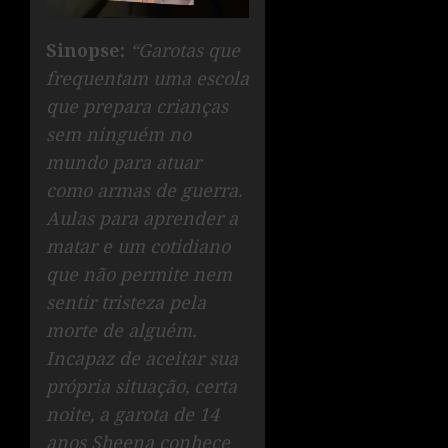
Sinopse:
“Garotas que
frequentam uma escola
que prepara crianças
sem ninguém no
mundo para atuar
como armas de guerra.
Aulas para aprender a
matar e um cotidiano
que não permite nem
sentir tristeza pela
morte de alguém.
Incapaz de aceitar sua
própria situação, certa
noite, a garota de 14
anos Sheena conhece