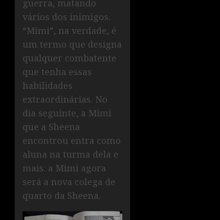
guerra, matando
vários dos inimigos.
“Mimi”, na verdade, é
um termo que designa
qualquer combatente
que tenha essas
habilidades
extraordinárias. No
dia seguinte, a Mimi
que a Sheena
encontrou entra como
aluna na turma dela e
mais: a Mimi agora
será a nova colega de
quarto da Sheena.