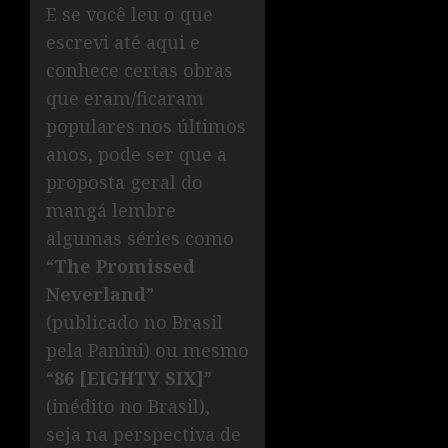
E se você leu o que
escrevi até aqui e
conhece certas obras
que eram/ficaram
populares nos últimos
anos, pode ser que a
proposta geral do
mangá lembre
algumas séries como
“
The Promissed
Neverland
”
(publicado no Brasil
pela Panini) ou mesmo
“
86 [EIGHTY SIX]
”
(inédito no Brasil),
seja na perspectiva de