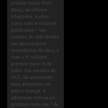
revista Comic Yuri-
Hime, da editora
Ichijinsha. A obra
conta com 8 volumes
publicados + um
volume de side stories
das personagens
secundárias da obra, e
com o 9º volume
previsto para 16 de
Julho. Em meados de
2025, foi anunciada
uma adaptação em
para o mangá. A
adaptação estreia no
próximo mês, em 7 de