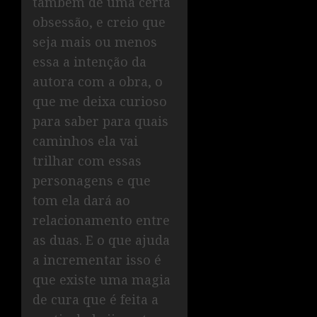
também de uma certa
obsessão, e creio que
seja mais ou menos
essa a intenção da
autora com a obra, o
que me deixa curioso
para saber para quais
caminhos ela vai
trilhar com essas
personagens e que
tom ela dará ao
relacionamento entre
as duas. E o que ajuda
a incrementar isso é
que existe uma magia
de cura que é feita a