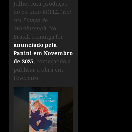
Julho, com produção
do estúdio ROLL2 (
Koi
wa Futago de
Warikirenai
). No
Brasil, o mangá foi
anunciado pela
Panini em Novembro
de 2025
, começando a
publicar a obra em
Fevereiro.