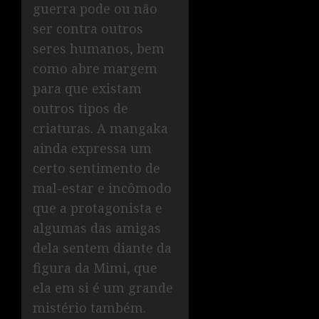
guerra pode ou não
ser contra outros
seres humanos, bem
como abre margem
para que existam
outros tipos de
criaturas. A mangaka
ainda expressa um
certo sentimento de
mal-estar e incômodo
que a protagonista e
algumas das amigas
dela sentem diante da
figura da Mimi, que
ela em si é um grande
mistério também.