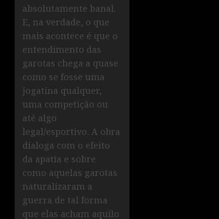
absolutamente banal.
E, na verdade, o que
mais acontece é que o
entendimento das
garotas chega a quase
como se fosse uma
jogatina qualquer,
uma competição ou
até algo
legal/esportivo. A obra
dialoga com o efeito
da apatia e sobre
como aquelas garotas
naturalizaram a
guerra de tal forma
que elas acham aquilo