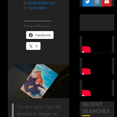
ALEXSANDER LUIZ
16/06/2026
Compartilhe isso:
Facebook
X
RECENT
Um dos raros Yuris de
SEARCHES
fantasia a chegar no