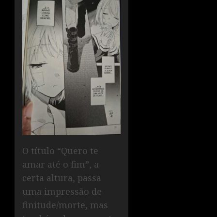
O título “Quero te
amar até o fim”, a
certa altura, passa
uma impressão de
finitude/morte, mas