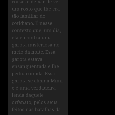
coisas e deixar de ver
um rosto que lhe era
tão familiar do
cotidiano. É nesse
contexto que, um dia,
ela encontra uma
garota misteriosa no
meio da noite. Essa
garota estava
ensanguentada e lhe
pediu comida. Essa
garota se chama Mimi
e é uma verdadeira
lenda daquele
orfanato, pelos seus
feitos nas batalhas da