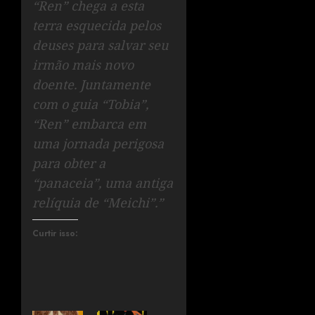
“Ren” chega a esta
terra esquecida pelos
deuses para salvar seu
irmão mais novo
doente. Juntamente
com o guia “Tobia”,
“Ren” embarca em
uma jornada perigosa
para obter a
“panaceia”, uma antiga
relíquia de “Meichi”.”
Curtir isso: