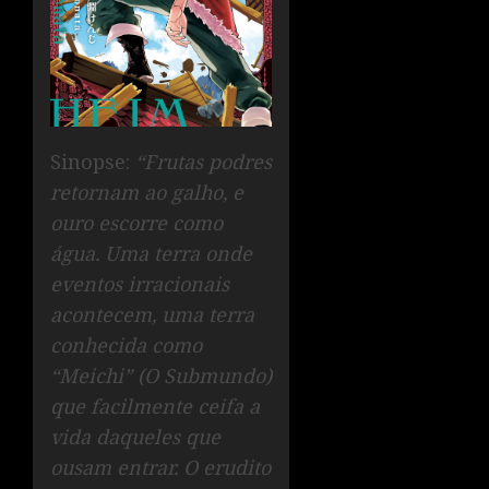
Sinopse:
“Frutas podres
retornam ao galho, e
ouro escorre como
água. Uma terra onde
eventos irracionais
acontecem, uma terra
conhecida como
“Meichi” (O Submundo)
que facilmente ceifa a
vida daqueles que
ousam entrar. O erudito