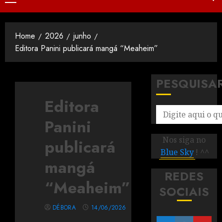
Home
2026
junho
Editora Panini publicará mangá “Meaheim”
PESQUISA
Editora
Panini
Nos siga no
publicará
Blue Sky
! ^^
mangá
REDES
“Meaheim”
SOCIAIS
DÉBORA
14/06/2026