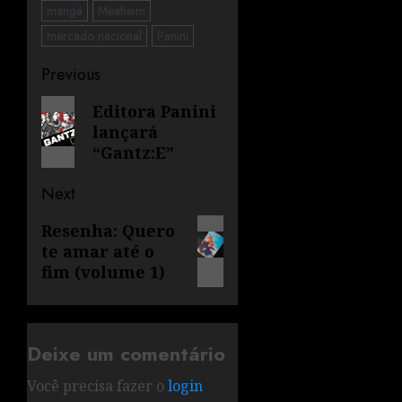
mangá
Meaheim
mercado nacional
Panini
Previous
Editora Panini
lançará
“Gantz:E”
Next
Resenha: Quero
te amar até o
fim (volume 1)
Deixe um comentário
Você precisa fazer o
login