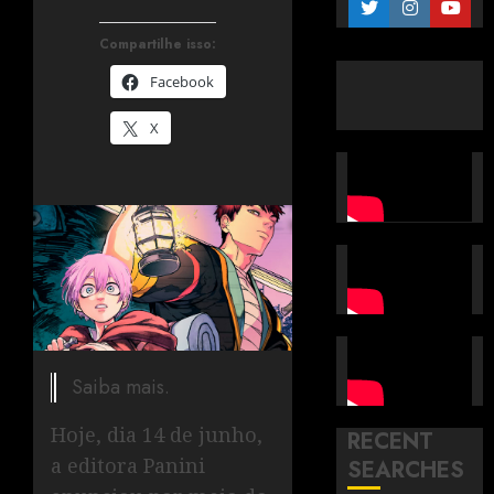
Compartilhe isso:
Facebook
X
Saiba mais.
Hoje, dia 14 de junho,
RECENT
a editora Panini
SEARCHES