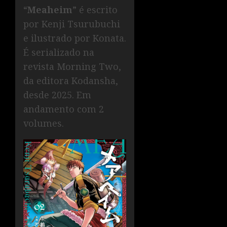
“
Meaheim
” é escrito
por Kenji Tsurubuchi
e ilustrado por Konata.
É serializado na
revista Morning Two,
da editora Kodansha,
desde 2025. Em
andamento com 2
volumes.