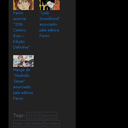
Panini
“Lady
anuncia
Snowblood”
“20th
anunciado
Century
pela editora
Boys –
Panini
Edição
Definitiva”
Mangá de
“Mushoku
Tensei”
anunciado
pela editora
Panini
Tags:
2026
anúncio
Kenji Tsurubuchi
Konata