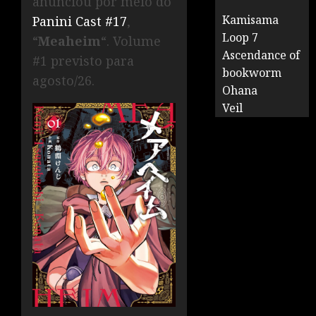
anunciou por meio do
Kamisama
Panini Cast #17
,
Loop 7
“
Meaheim
“. Volume
Ascendance of
#1 previsto para
bookworm
agosto/26.
Ohana
Veil