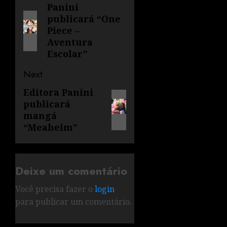
Panini
publicará “One
Piece –
Aventura
Escolar”
Next
Editora Panini
publicará
mangá
“Meaheim”
Deixe um comentário
Você precisa fazer o
login
para publicar um comentário.