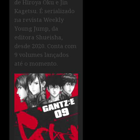
de Hiroya Oku e Jin
Kagetsu. É serializado
na revista Weekly
Young Jump, da
editora Shueisha,
desde 2020. Conta com
9 volumes lançados
até o momento.