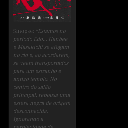
Sinopse:
“Estamos no
período Edo… Hanbee
e Masakichi se afogam
no rio e, ao acordarem,
se veem transportados
para um estranho e
antigo templo. No
centro do salão
principal, repousa uma
esfera negra de origem
desconhecida.
Ignorando a
perplexidade de