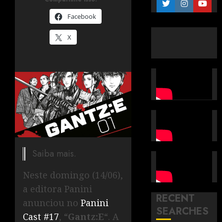
Facebook
X
Saiba mais.
Neste domingo (14/06),
a editora Panini
RECENT
anunciou no
Panini
SEARCHES
Cast #17
, “
Gantz:E
“. A