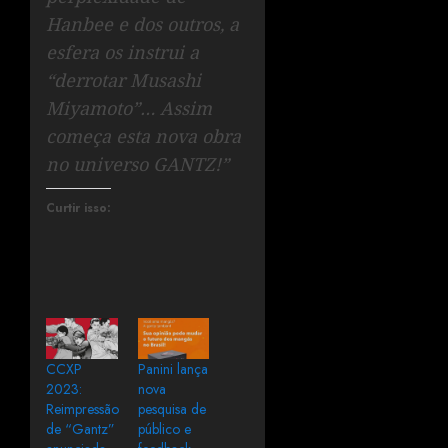
Hanbee e dos outros, a
esfera os instrui a
“derrotar Musashi
Miyamoto”… Assim
começa esta nova obra
no universo GANTZ!”
Curtir isso:
CCXP
Panini lança
2023:
nova
Reimpressão
pesquisa de
de “Gantz”
público e