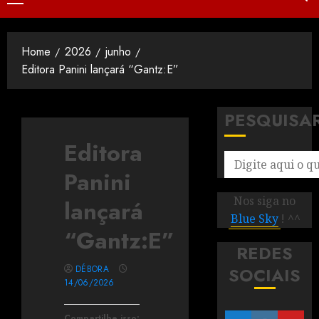
Home
2026
junho
Editora Panini lançará “Gantz:E”
PESQUISA
Editora
Panini
Nos siga no
lançará
Blue Sky
! ^^
“Gantz:E”
REDES
DÉBORA
SOCIAIS
14/06/2026
Compartilhe isso: