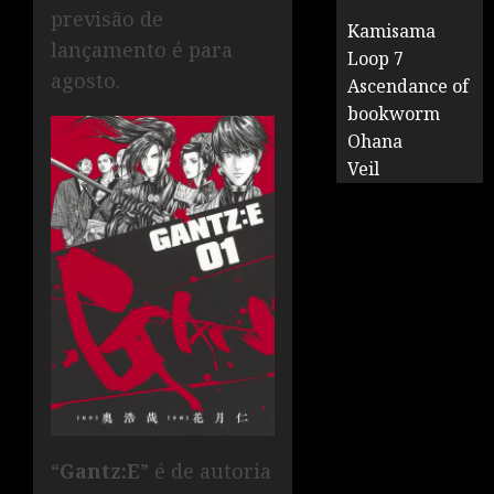
previsão de
Kamisama
lançamento é para
Loop 7
agosto.
Ascendance of
bookworm
Ohana
Veil
“
Gantz:E
” é de autoria