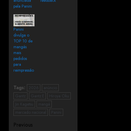
anunciada
feedback
pela Panini
Panini
divulga o
TOP 10 de
mangás
mais
pedidos
para
reimpressão
Tags:
2026
anúncio
Gantz
Gantz:E
Hiroya Oku
Jin Kagetsu
mangá
mercado nacional
Panini
Previous