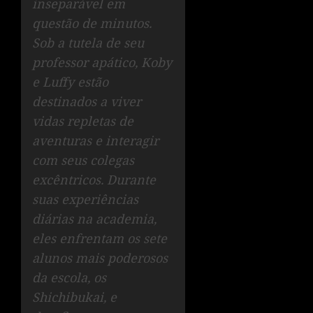
inseparável em
questão de minutos.
Sob a tutela de seu
professor apático, Koby
e Luffy estão
destinados a viver
vidas repletas de
aventuras e interagir
com seus colegas
excêntricos. Durante
suas experiências
diárias na academia,
eles enfrentam os sete
alunos mais poderosos
da escola, os
Shichibukai, e