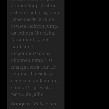
Souhei Kouji. A obra
está em publicação no
Japão desde 2019 na
revista Seikyou Jump,
da editora Shueisha.
Atualmente, a obra
também é
disponibilizada na
Shounen Jump +. O
mangá conta com 10
volumes lançados e
segue em andamento,
com o 11º previsto
para 3 de Julho.
Sinopse:
“Koby é um