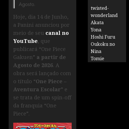
Agosto.
twisted-
wonderland
Hoje, dia 14 de Junho,
Akata
a Panini anunciou por
Yona
meio de seu
canal no
Hoshi Furu
YouTube
, que
Oukoku no
publicará “One Piece
Nina
Gakuen”
a partir de
Tomie
Agosto de 2026
. A
obra será lançado com
o título “
One Piece –
Aventura Escolar
” e
se trata de um spin-off
da franquia “One
Piece”.