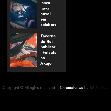
lança
nova
novel
em
colaboração
com
editora
Taverna
alemã
do Rei
publicará
“Futsutsuka
06/08/2026
0
na
Akujo
dewa
Gozaimasu
ga”
(mangá)
Copyright © All rights reserved.
|
ChromeNews
by AF themes.
05/08/2026
0