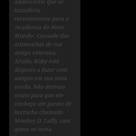
adolescente que se
transferiu
recentemente para a
‘Academia do Novo
Mundo’. Cansado das
artimanhas de sua
antiga veterana,
Alvida, Koby está
disposto a fazer cem
amigos em sua nova
escola. Não demora
muito para que ele
conheça um garoto de
borracha chamado
Monkey D. Luffy, com
quem se torna