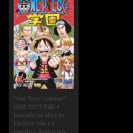
“One Piece Gakuen”
(ONE PIECE学園) é
baseado na obra de
Eiichiro Oda e é
escrito e ilustro por