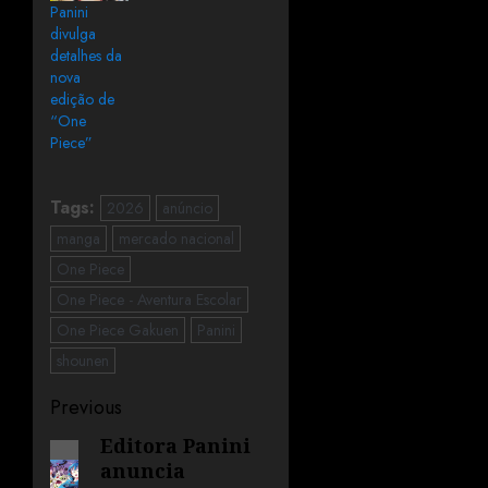
Panini
divulga
detalhes da
nova
edição de
“One
Piece”
Tags:
2026
anúncio
manga
mercado nacional
One Piece
One Piece - Aventura Escolar
One Piece Gakuen
Panini
shounen
Previous
Editora Panini
anuncia