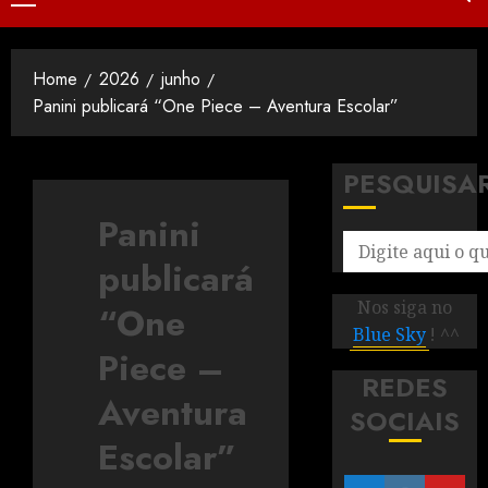
Home
2026
junho
Panini publicará “One Piece – Aventura Escolar”
PESQUISA
Panini
publicará
Nos siga no
“One
Blue Sky
! ^^
Piece –
REDES
Aventura
SOCIAIS
Escolar”