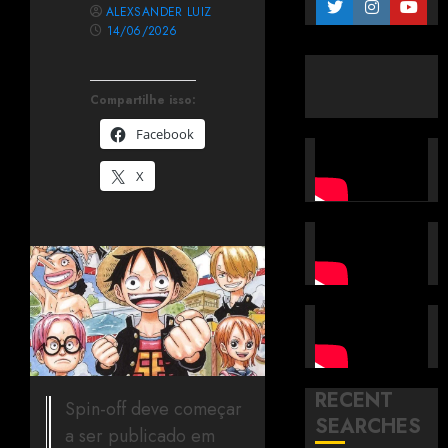
ALEXSANDER LUIZ
14/06/2026
Compartilhe isso:
Facebook
X
RECENT
Spin-off deve começar
SEARCHES
a ser publicado em