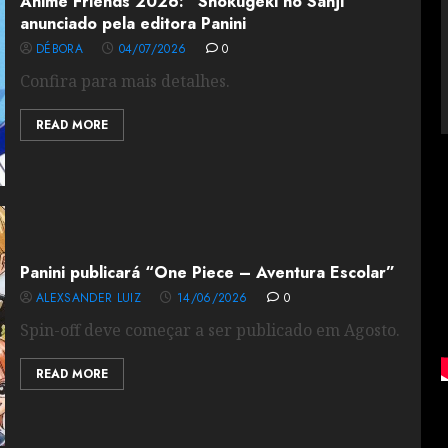
Anime Friends 2026: “Shokugeki no Sanji”
anunciado pela editora Panini
DÉBORA
04/07/2026
0
Confira para mais detalhes.
READ MORE
Panini publicará “One Piece – Aventura Escolar”
ALEXSANDER LUIZ
14/06/2026
0
Spin-off deve começar a ser publicado em Agosto.
READ MORE