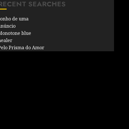
RECENT SEARCHES
sonho de uma
anúncio
Monotone blue
healer
Pelo Prisma do Amor