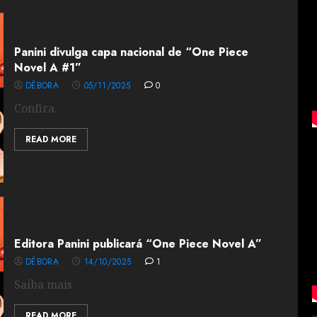
Panini divulga capa nacional de “One Piece
Novel A #1”
DÉBORA
05/11/2025
0
Confira.
READ MORE
Editora Panini publicará “One Piece Novel A”
DÉBORA
14/10/2025
1
Saiba mais.
READ MORE