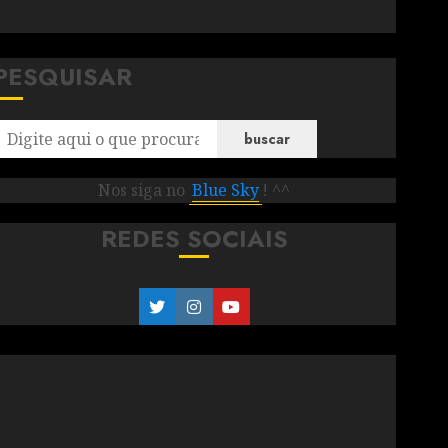
PESQUISAR
buscar
Nos siga no
Blue Sky
! ^^
REDES SOCIAIS