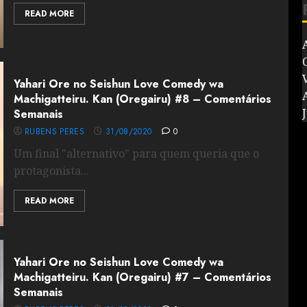
READ MORE
V
Yahari Ore no Seishun Love Comedy wa
Machigatteiru. Kan (Oregairu) #8 – Comentários
J
Semanais
RUBENS PERES
31/08/2020
0
Um final "alternativo" para quem queria que o
protagonista...
READ MORE
Yahari Ore no Seishun Love Comedy wa
Machigatteiru. Kan (Oregairu) #7 – Comentários
Semanais