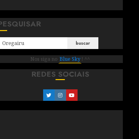
PESQUISAR
buscar
Nos siga no
Blue Sky
! ^^
REDES SOCIAIS