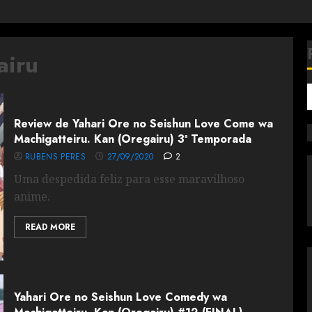
airu
Review de Yahari Ore no Seishun Love Come wa
Machigatteiru. Kan (Oregairu) 3ª Temporada
RUBENS PERES
27/09/2020
2
Uma despedida feliz para esse maravilhoso
anime.
READ MORE
Yahari Ore no Seishun Love Comedy wa