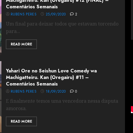
Machigatteiru. Kan (Oregairu) #12 (FINAL) –
Comentários Semanais
RUBENS PERES
25/09/2020
2
Um final para deixar todos que estavam torcendo
para...
READ MORE
Yahari Ore no Seishun Love Comedy wa
Machigatteiru. Kan (Oregairu) #11 –
Comentários Semanais
RUBENS PERES
18/09/2020
0
E finalmente temos uma vencedora nessa disputa
amorosa.
READ MORE