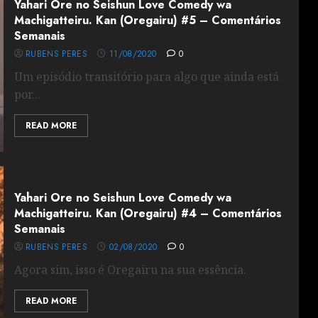
Yahari Ore no Seishun Love Comedy wa
Machigatteiru. Kan (Oregairu) #5 – Comentários
Semanais
RUBENS PERES
11/08/2020
0
Um episódio transitório para algo que ainda está
por...
READ MORE
Yahari Ore no Seishun Love Comedy wa
Machigatteiru. Kan (Oregairu) #4 – Comentários
Semanais
RUBENS PERES
02/08/2020
0
Agora sim, isso é Oregairu na sua essência.
READ MORE