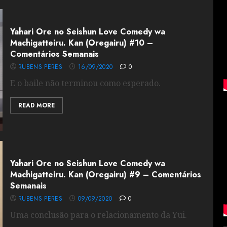
Yahari Ore no Seishun Love Comedy wa
Machigatteiru. Kan (Oregairu) #10 –
Comentários Semanais
RUBENS PERES
16/09/2020
0
E o baile não terminou como esperado.
READ MORE
Yahari Ore no Seishun Love Comedy wa
Machigatteiru. Kan (Oregairu) #9 – Comentários
Semanais
RUBENS PERES
09/09/2020
0
Uma conclusão para o relacionamento da Yui.