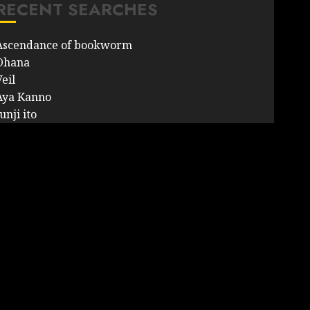
RECENT SEARCHES
Ascendance of bookworm
Ohana
eil
Aya Kanno
unji ito