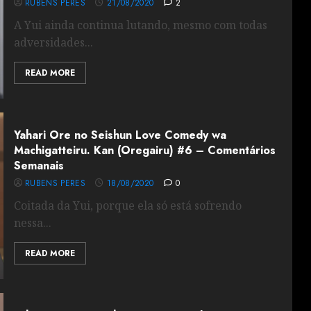
RUBENS PERES
21/08/2020
2
A Yui ainda continua lutando, mesmo com todas
adversidades...
READ MORE
Yahari Ore no Seishun Love Comedy wa
Machigatteiru. Kan (Oregairu) #6 – Comentários
Semanais
RUBENS PERES
18/08/2020
0
Coitada da Yui, porque ela só está sofrendo
nessa...
READ MORE