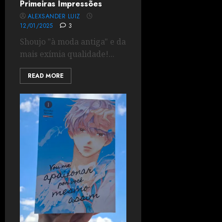
Primeiras Impressões
ALEXSANDER LUIZ
12/01/2025
3
Shoujo "à moda antiga" e da
mais exímia qualidade!...
READ MORE