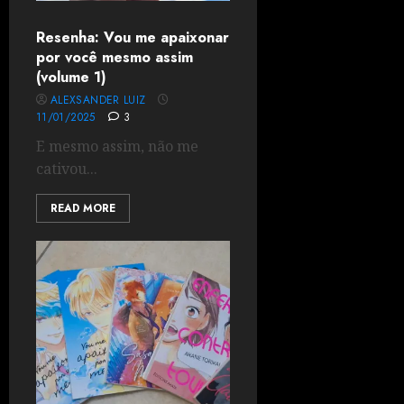
Resenha: Vou me apaixonar
por você mesmo assim
(volume 1)
ALEXSANDER LUIZ
11/01/2025
3
E mesmo assim, não me
cativou...
READ MORE