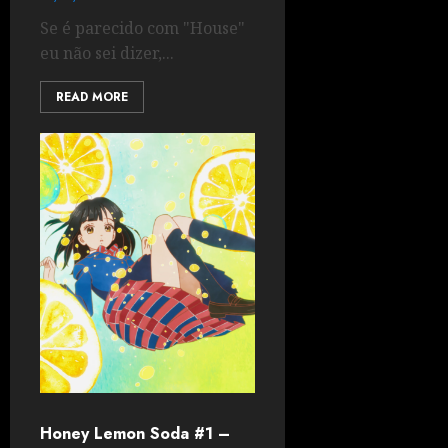
Se é parecido com "House"
eu não sei dizer,...
READ MORE
Honey Lemon Soda #1 –