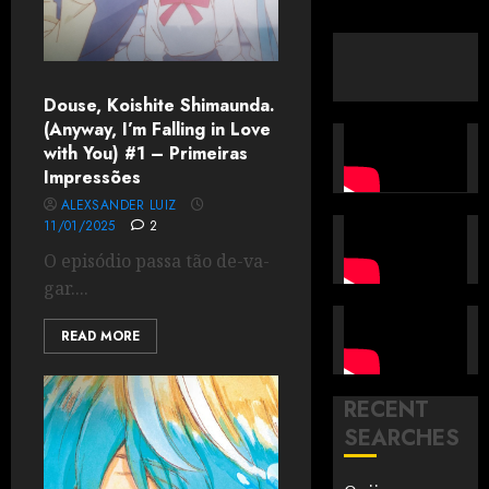
Douse, Koishite Shimaunda.
(Anyway, I’m Falling in Love
with You) #1 – Primeiras
Impressões
ALEXSANDER LUIZ
11/01/2025
2
O episódio passa tão de-va-
gar....
READ MORE
RECENT
SEARCHES