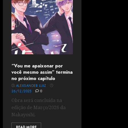
“Vou me apaixonar por
você mesmo assim” termina
no próximo capítulo
ALEXSANDER LUIZ
26/12/2025
0
Obra será concluída na
edição de Março/2026 da
Nakayoshi.
READ MORE