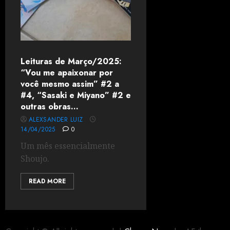
Leituras de Março/2025:
“Vou me apaixonar por
você mesmo assim” #2 a
#4, “Sasaki e Miyano” #2 e
outras obras…
ALEXSANDER LUIZ
14/04/2025
0
Um mês essencialmente
Shoujo.
READ MORE