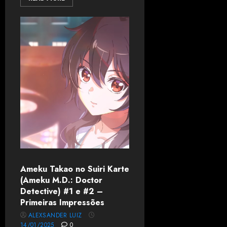
Ameku Takao no Suiri Karte
(Ameku M.D.: Doctor
Detective) #1 e #2 –
Primeiras Impressões
ALEXSANDER LUIZ
14/01/2025
0