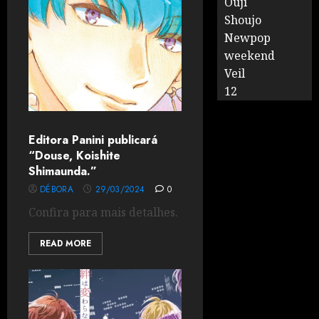
Ouji
Shoujo
Newpop
weekend
Veil
12
Editora Panini publicará
“Douse, Koishite
Shimaunda.”
DÉBORA
29/03/2024
0
Confira para mais detalhes.
READ MORE