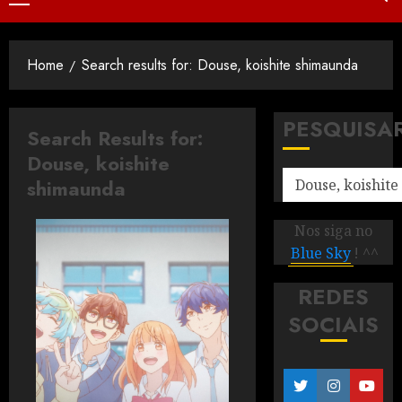
Home
Search results for: Douse, koishite shimaunda
PESQUISA
Search Results for:
Douse, koishite
shimaunda
Nos siga no
Blue Sky
! ^^
REDES
SOCIAIS