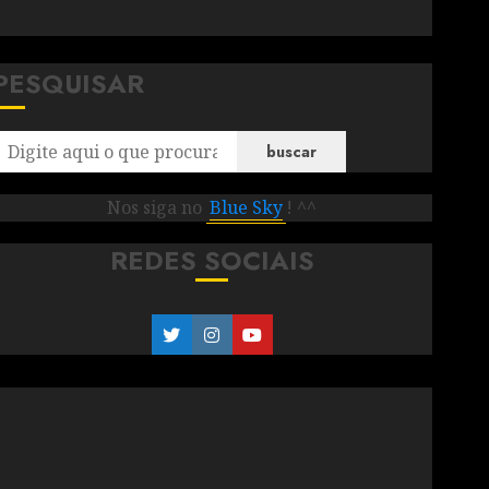
PESQUISAR
buscar
Nos siga no
Blue Sky
! ^^
REDES SOCIAIS