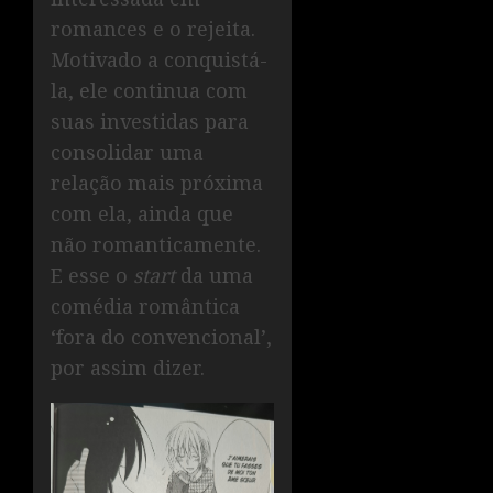
romances e o rejeita.
Motivado a conquistá-
la, ele continua com
suas investidas para
consolidar uma
relação mais próxima
com ela, ainda que
não romanticamente.
E esse o
start
da uma
comédia romântica
‘fora do convencional’,
por assim dizer.