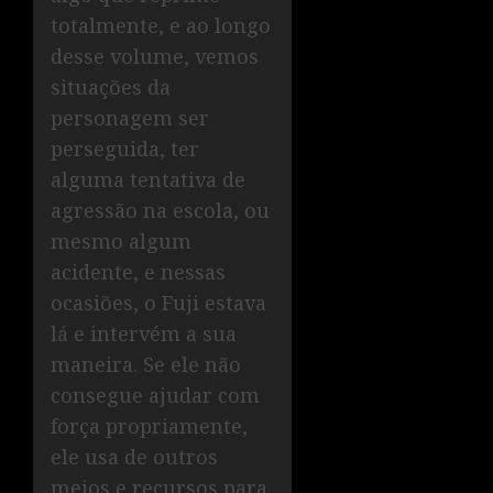
totalmente, e ao longo
desse volume, vemos
situações da
personagem ser
perseguida, ter
alguma tentativa de
agressão na escola, ou
mesmo algum
acidente, e nessas
ocasiões, o Fuji estava
lá e intervém a sua
maneira. Se ele não
consegue ajudar com
força propriamente,
ele usa de outros
meios e recursos para