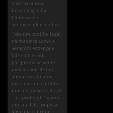
e vai para uma
investigação na
tentativa de
compreender melhor.
Tem um conflito legal
na maneira como a
Sengoku enxerga e
lida com o Fuji,
porque ela se sente
mexida por ele em
alguns momentos,
mas tem um conflito
interno, porque ela vê
“ser protegida” como
um sinal de fraqueza,
algo que reprime