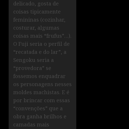
delicado, gosta de
coisas tipicamente
femininas (cozinhar,
costurar, algumas
coisas mais “frufus”…).
O Fuji seria o perfil de
“recatada e do lar”, a
Sengoku seria a
“provedora” se
fossemos enquadrar
os personagens nesses
moldes machistas. E é
por brincar com essas
“convenções” que a
obra ganha brilhos e
camadas mais