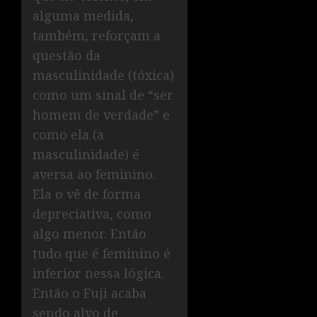
alguma medida,
também, reforçam a
questão da
masculinidade (tóxica)
como um sinal de “ser
homem de verdade” e
como ela (a
masculinidade) é
aversa ao feminino.
Ela o vê de forma
depreciativa, como
algo menor. Então
tudo que é feminino é
inferior nessa lógica.
Então o Fuji acaba
sendo alvo de