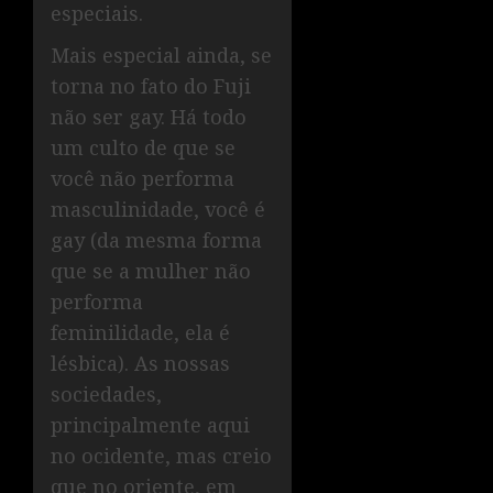
especiais.
Mais especial ainda, se
torna no fato do Fuji
não ser gay. Há todo
um culto de que se
você não performa
masculinidade, você é
gay (da mesma forma
que se a mulher não
performa
feminilidade, ela é
lésbica). As nossas
sociedades,
principalmente aqui
no ocidente, mas creio
que no oriente, em