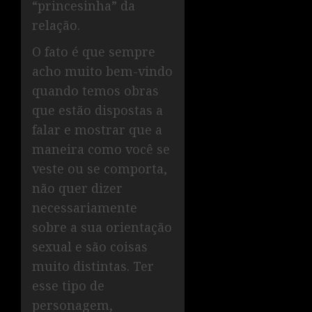
“princesinha” da
relação.
O fato é que sempre
acho muito bem-vindo
quando temos obras
que estão dispostas a
falar e mostrar que a
maneira como você se
veste ou se comporta,
não quer dizer
necessariamente
sobre a sua orientação
sexual e são coisas
muito distintas. Ter
esse tipo de
personagem,