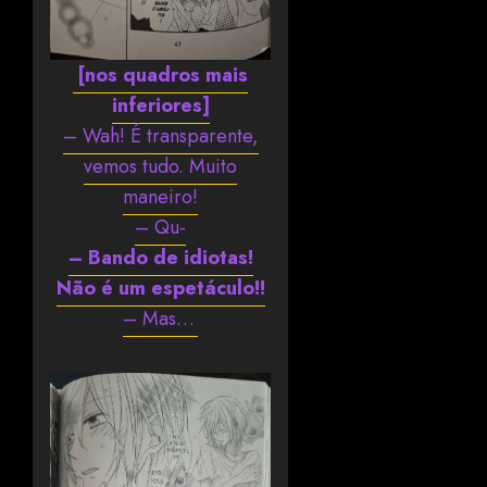
[nos quadros mais
inferiores]
– Wah! É transparente,
vemos tudo. Muito
maneiro!
– Qu-
– Bando de idiotas!
Não é um espetáculo!!
– Mas…