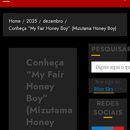
Home
2025
dezembro
Conheça “My Fair Honey Boy” (Mizutama Honey Boy)
PESQUISA
Conheça
“My Fair
Nos siga no
Honey
Blue Sky
! ^^
Boy”
REDES
(Mizutama
SOCIAIS
Honey