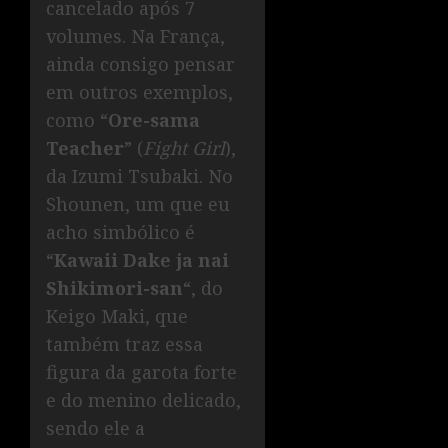
cancelado após 7
volumes. Na França,
ainda consigo pensar
em outros exemplos,
como “
Ore-sama
Teacher
” (
Fight Girl
),
da Izumi Tsubaki. No
Shounen, um que eu
acho simbólico é
“
Kawaii Dake ja nai
Shikimori-san
“, do
Keigo Maki, que
também traz essa
figura da garota forte
e do menino delicado,
sendo ele a