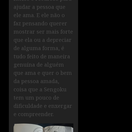
ajudar a pessoa que
ele ama. E ele não o
faz pensando querer
mostrar ser mais forte
que ela ou a depreciar
de alguma forma, é
tudo feito de maneira
genuína de alguém
que ama e quer o bem
da pessoa amada,
coisa que a Sengoku
tem um pouco de
dificuldade e enxergar
e compreender.