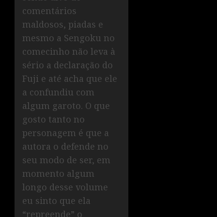
comentários
maldosos, piadas e
mesmo a Sengoku no
comecinho não leva à
sério a declaração do
Fuji e até acha que ele
a confundiu com
algum garoto. O que
gosto tanto no
personagem é que a
autora o defende no
seu modo de ser, em
momento algum
longo desse volume
eu sinto que ela
“repreende” o