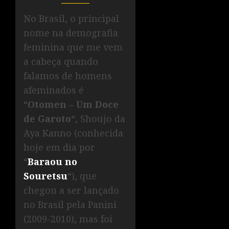
No Brasil, o principal
nome na demografia
feminina que me vem
a cabeça quando
falamos de homens
afeminados é
“
Otomen – Um Doce
de Garoto
“, Shoujo da
Aya Kanno (conhecida
hoje em dia por
“
Baraou no
Souretsu
“), que
chegou a ser lançado
no Brasil pela Panini
(2009-2010), mas foi