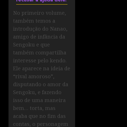
No primeiro volume,
também temos a
introdução do Nanao,
amigo de infância da
Sengoku e que
também compartilha
interesse pelo kendo.
Ele aparece na ideia de
“rival amoroso”,
disputando o amor da
Sengoku, e fazendo
isso de uma maneira
bem… torta, mas
acaba que no fim das
contas, o personagem