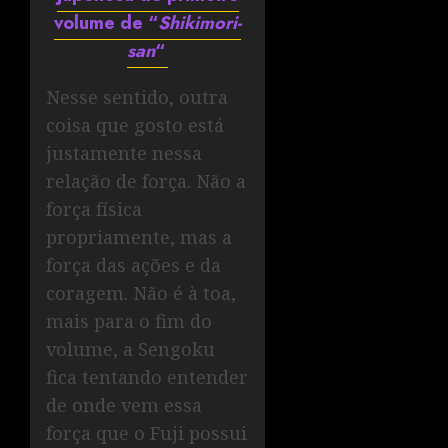
volume de “
Shikimori-
san
“
Nesse sentido, outra
coisa que gosto está
justamente nessa
relação de força. Não a
força física
propriamente, mas a
força das ações e da
coragem. Não é à toa,
mais para o fim do
volume, a Sengoku
fica tentando entender
de onde vem essa
força que o Fuji possui