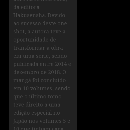
da editora
Hakusensha. Devido
ao sucesso deste one-
shot, a autora teve a
oportunidade de
transformar a obra
em uma série, sendo
publicada entre 2014 e
dezembro de 2018. O
mangá foi concluído
em 10 volumes, sendo
que o último tomo
teve direito a uma
edição especial no
Japão nos volumes 5 e
10 que tinham capa