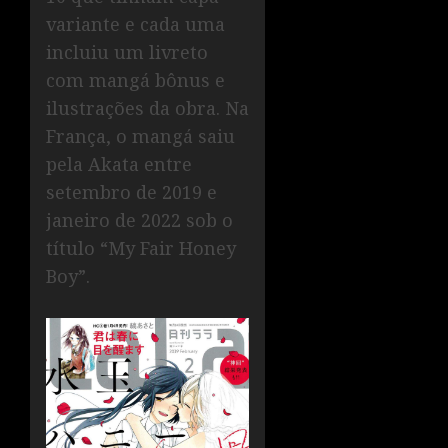
variante e cada uma
incluiu um livreto
com mangá bônus e
ilustrações da obra. Na
França, o mangá saiu
pela Akata entre
setembro de 2019 e
janeiro de 2022 sob o
título “My Fair Honey
Boy”.