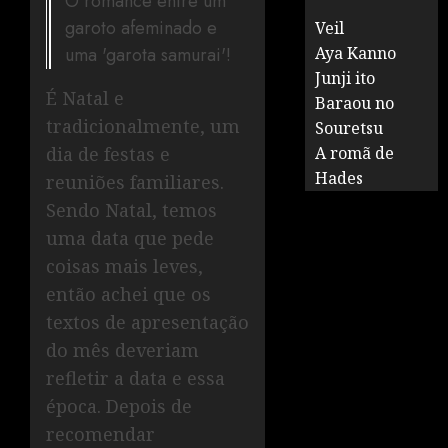
O romance entre um
garoto afeminado e
Veil
uma 'garota samurai'!
Aya Kanno
Junji ito
É Natal e
Baraou no
tradicionalmente, um
Souretsu
dia de festas e
A romã de
Hades
reuniões familiares.
Sendo Natal, temos
uma data que pede
coisas mais leves,
então achei que os
textos de apresentação
do mês deveriam
refletir a data e essa
época. Depois de
recomendar