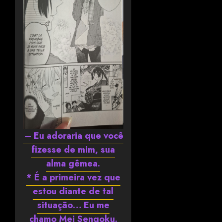
– Eu adoraria que você
fizesse de mim, sua
alma gêmea.
* É a primeira vez que
estou diante de tal
situação… Eu me
chamo Mei Sengoku.