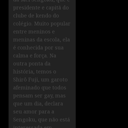
presidente e capitã do
clube de kendo do
colégio. Muito popular
entre meninos e
meninas da escola, ela
é conhecida por sua
calma e força. Na
outra ponta da
história, temos o
Shirô Fuji, um garoto
afeminado que todos
pensam ser gay, mas
que um dia, declara
seu amor para a
Sengoku, que não está
interessada em