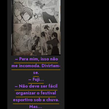
– Para mim, isso não
me incomoda. Divirtam-
se.
– Fuji…
– Não deve ser fácil
organizar o festival
esportivo sob a chuva.
Mas…