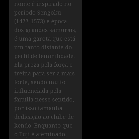
nome é inspirado no
período Sengoku
(1477-1573) e época
dos grandes samurais,
é uma garota que está
um tanto distante do
perfil de feminilidade.
Ela preza pela força e
treina para ser a mais
forte, sendo muito
influenciada pela
família nesse sentido,
por isso tamanha
dedicação ao clube de
kendo. Enquanto que
o Fuji é afeminado,