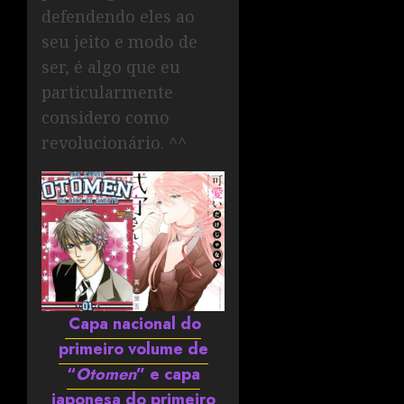
defendendo eles ao
seu jeito e modo de
ser, é algo que eu
particularmente
considero como
revolucionário. ^^
Capa nacional do
primeiro volume de
“
Otomen
” e capa
japonesa do primeiro