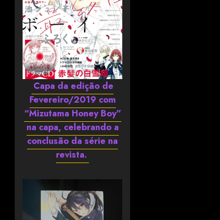
Capa da edição de
Fevereiro/2019 com
“Mizutama Honey Boy”
na capa, celebrando a
conclusão da série na
revista.