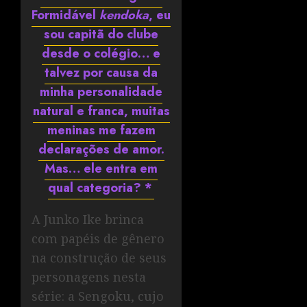
Formidável
kendoka
, eu
sou capitã do clube
desde o colégio… e
talvez por causa da
minha personalidade
natural e franca, muitas
meninas me fazem
declarações de amor.
Mas… ele entra em
qual categoria? *
A Junko Ike brinca
com papéis de gênero
na construção de seus
personagens nesta
série: a Sengoku, cujo