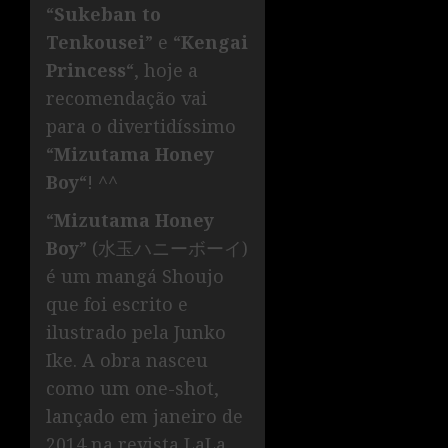
“
Sukeban to
Tenkousei
” e “
Kengai
Princess
“, hoje a
recomendação vai
para o divertidíssimo
“
Mizutama Honey
Boy
“! ^^
“
Mizutama Honey
Boy
” (水玉ハニーボーイ)
é um mangá Shoujo
que foi escrito e
ilustrado pela Junko
Ike. A obra nasceu
como um one-shot,
lançado em janeiro de
2014 na revista LaLa,