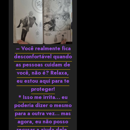
– Você realmente fica
desconfortável quando
as pessoas cuidam de
você, não é? Relaxa,
eu estou aqui para te
proteger!
* Isso me irrita… eu
poderia dizer o mesmo
para a outra vez… mas
agora, eu não posso
recusar a ajuda dele.