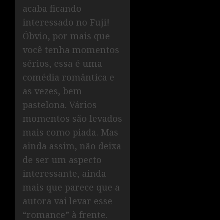
acaba ficando
interessado no Fuji!
Óbvio, por mais que
você tenha momentos
sérios, essa é uma
comédia romântica e
as vezes, bem
pastelona. Vários
momentos são levados
mais como piada. Mas
ainda assim, não deixa
de ser um aspecto
interessante, ainda
mais que parece que a
autora vai levar esse
“romance” à frente.