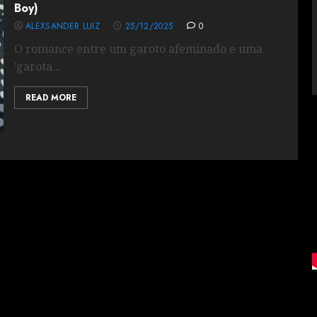
Boy)
ALEXSANDER LUIZ
25/12/2025
0
O romance entre um garoto afeminado e uma
'garota...
READ MORE