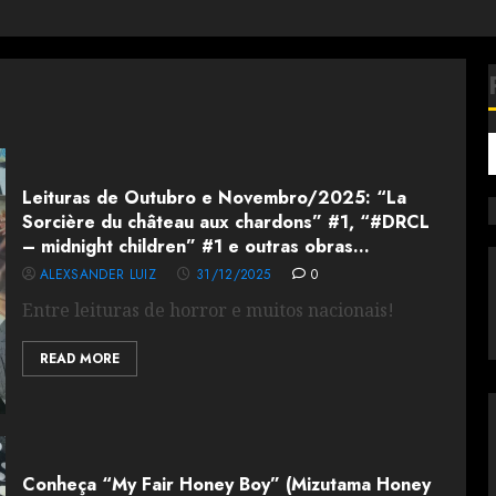
Leituras de Outubro e Novembro/2025: “La
Sorcière du château aux chardons” #1, “#DRCL
– midnight children” #1 e outras obras…
ALEXSANDER LUIZ
31/12/2025
0
Entre leituras de horror e muitos nacionais!
READ MORE
Conheça “My Fair Honey Boy” (Mizutama Honey