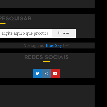
PESQUISAR
buscar
Nos siga no
Blue Sky
! ^^
REDES SOCIAIS