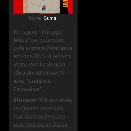
Fonte:
Suma
.
No Japão, “Strange
Maps” foi publicado
pela editora Futabasha
em out/2025. A editora
Suma publicou uma
obra do autor neste
ano, “Imagens
Estranhas”.
Sinopse:
“Há dez anos,
um jovem chamado
Kurihara enfrentava
uma frustrante busca