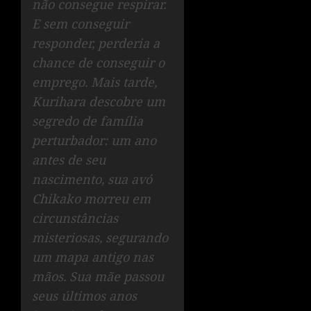
não consegue respirar.
E sem conseguir
responder, perderia a
chance de conseguir o
emprego. Mais tarde,
Kurihara descobre um
segredo de família
perturbador: um ano
antes de seu
nascimento, sua avó
Chikako morreu em
circunstâncias
misteriosas, segurando
um mapa antigo nas
mãos. Sua mãe passou
seus últimos anos