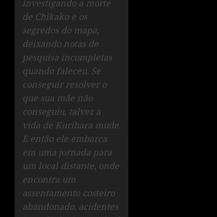
investigando a morte
de Chikako e os
segredos do mapa,
deixando notas de
pesquisa incompletas
quando faleceu. Se
conseguir resolver o
que sua mãe não
conseguiu, talvez a
vida de Kurihara mude.
E então ele embarca
em uma jornada para
um local distante, onde
encontra um
assentamento costeiro
abandonado, acidentes