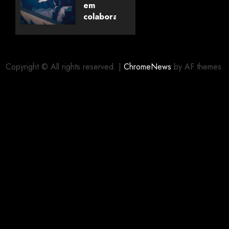
dos
em
Livros
colaboração
com
editora
06/08/2026
0
alemã
Copyright © All rights reserved.
|
ChromeNews
by AF themes.
06/08/2026
0