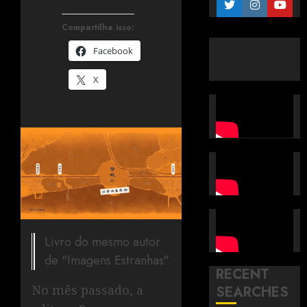
Compartilhe isso:
Facebook
X
Livro do mesmo autor
de "Imagens Estranhas".
RECENT
No mês passado, a
SEARCHES