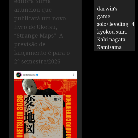
editora Suma
darwin's
anunciou que
game
publicará um novo
solo+leveling+4
livro de Uketsu,
kyokou suiri
“Strange Maps”. A
Kabi nagata
previsão de
Kamisama
lançamento é para o
2º semestre/2026.