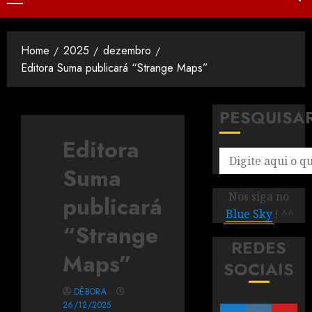
Home
2025
dezembro
Editora Suma publicará “Strange Maps”
PESQUISA
Editora
Suma
Nos siga no
publicará
Blue Sky
! ^^
“Strange
REDES
Maps”
SOCIAIS
DÉBORA
26/12/2025