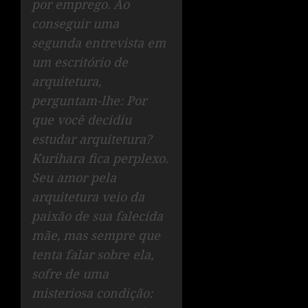
por emprego. Ao
conseguir uma
segunda entrevista em
um escritório de
arquitetura,
perguntam-lhe: Por
que você decidiu
estudar arquitetura?
Kurihara fica perplexo.
Seu amor pela
arquitetura veio da
paixão de sua falecida
mãe, mas sempre que
tenta falar sobre ela,
sofre de uma
misteriosa condição: