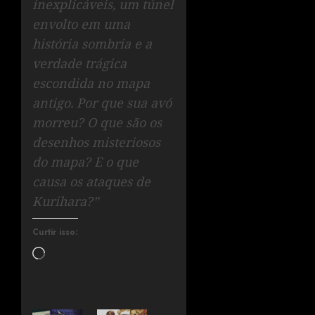
inexplicáveis, um túnel
envolto em uma
história sombria e a
verdade trágica
escondida no mapa
antigo. Por que sua avó
morreu? O que são os
desenhos misteriosos
do mapa? E o que
causa os ataques de
Kurihara?”
Curtir isso: