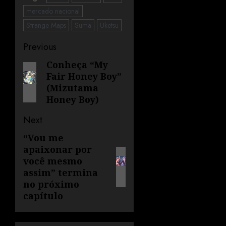
mercado nacional
Strange Maps
Suma
Uketsu
Previous
Conheça “My
Fair Honey Boy”
(Mizutama
Honey Boy)
Next
“Vou me
apaixonar por
você mesmo
assim” termina
no próximo
capítulo