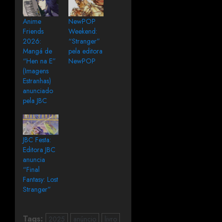
Anime
NewPOP
Friends
Weekend:
2026:
“Stranger”
Mangá de
pela editora
“Hen na E”
NewPOP
(Imagens
Estranhas)
anunciado
pela JBC
JBC Festa:
Editora JBC
anuncia
“Final
Fantasy: Lost
Stranger”
Tags:
2025
anúncio
livro