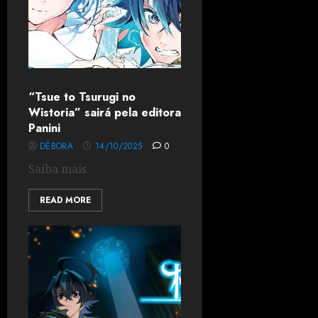
“Tsue to Tsurugi no
Wistoria” sairá pela editora
Panini
DÉBORA
14/10/2025
0
Saiba mais.
READ MORE