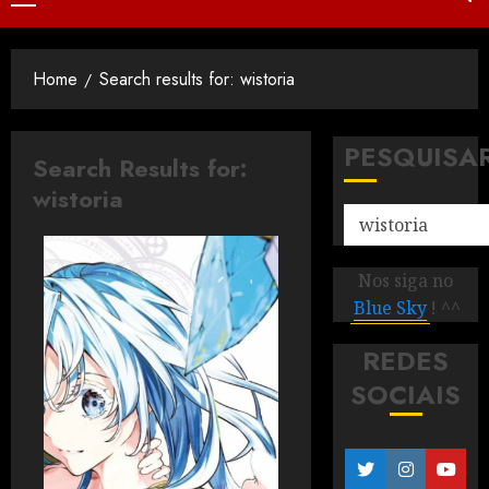
Home
Search results for: wistoria
PESQUISA
Search Results for:
wistoria
Nos siga no
Blue Sky
! ^^
REDES
SOCIAIS