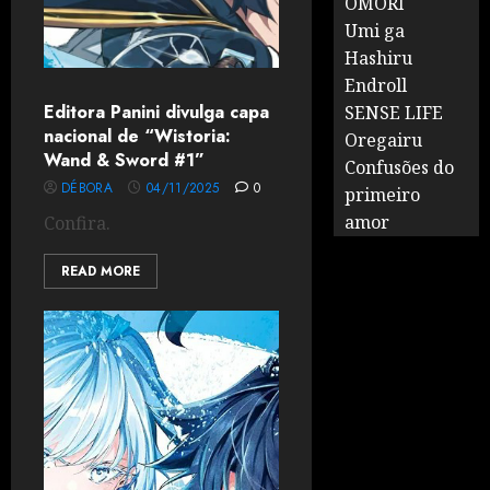
OMORI
Umi ga
Hashiru
Endroll
Editora Panini divulga capa
SENSE LIFE
nacional de “Wistoria:
Oregairu
Wand & Sword #1”
Confusões do
DÉBORA
04/11/2025
0
primeiro
amor
Confira.
READ MORE