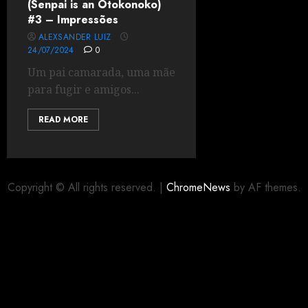
(Senpai is an Otokonoko)
#3 – Impressões
ALEXSANDER LUIZ
24/07/2024
0
Um pai camarada, uma mãe
para fugir e amigos...
READ MORE
Copyright © All rights reserved.
|
ChromeNews
by AF themes.