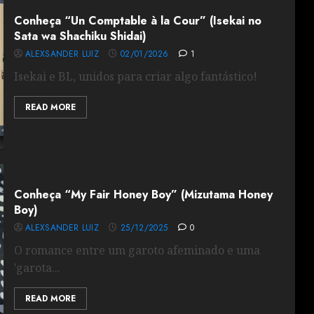
Conheça “Un Comptable à la Cour” (Isekai no
Sata wa Shachiku Shidai)
ALEXSANDER LUIZ
02/01/2026
1
Isekai e BL, unidos para criar algo fantástico!
READ MORE
Conheça “My Fair Honey Boy” (Mizutama Honey
Boy)
ALEXSANDER LUIZ
25/12/2025
0
O romance entre um garoto afeminado e uma
'garota...
READ MORE