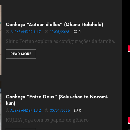
Conheça “Autour d’elles” (Ohana Holoholo)
ALEXSANDER LUIZ
10/05/2026
0
Shino Torino explora as configurações da família.
READ MORE
Conheça “Entre Deux” (Saku-chan to Nozomi-
kun)
ALEXSANDER LUIZ
30/04/2026
0
KUJIRA joga com os papéis de gênero.