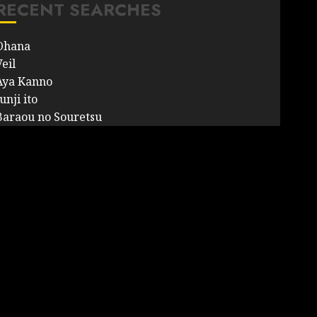
RECENT SEARCHES
Ohana
eil
Aya Kanno
unji ito
Baraou no Souretsu