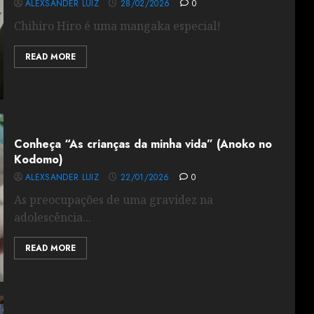
ALEXSANDER LUIZ
28/02/2026
0
Chihiro Hiro é uma mangaka especial!
READ MORE
Conheça “As crianças da minha vida” (Anoko no
Kodomo)
ALEXSANDER LUIZ
22/01/2026
0
As preocupações de uma gravidez na
adolescência...
READ MORE