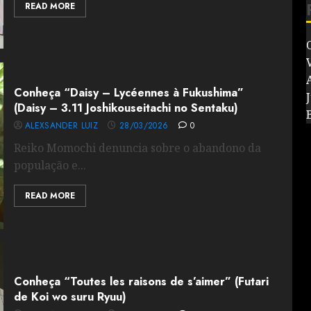
READ MORE
V
Conheça “Daisy – Lycéennes à Fukushima”
J
(Daisy – 3.11 Joshikouseitachi no Sentaku)
ALEXSANDER LUIZ
28/03/2026
0
Reiko Momochi denuncia sobre o abandono da
população e...
READ MORE
Conheça “Toutes les raisons de s’aimer” (Futari
de Koi wo suru Ryuu)