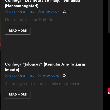
Conheça “Les fleurs se maquillent aussi”
(Hanamonogatari)
ALEXSANDER LUIZ
08/06/2026
1
Novos amores na 3ª idade.
READ MORE
Conheça “Jalouses” (Kemutai Ane to Zurui
Imouto)
ALEXSANDER LUIZ
25/05/2026
0
As intrigas entre duas irmãs em guerra!
READ MORE