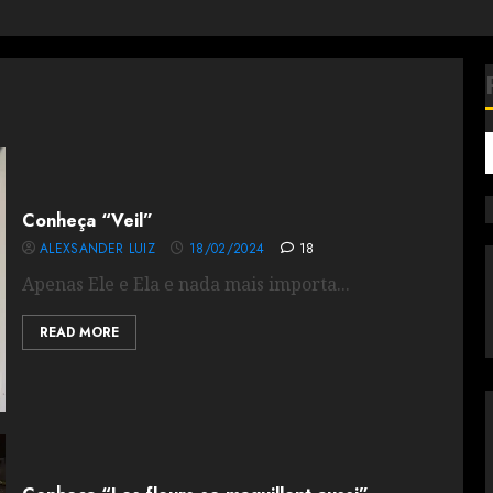
Conheça “Veil”
ALEXSANDER LUIZ
18/02/2024
18
Apenas Ele e Ela e nada mais importa...
READ MORE