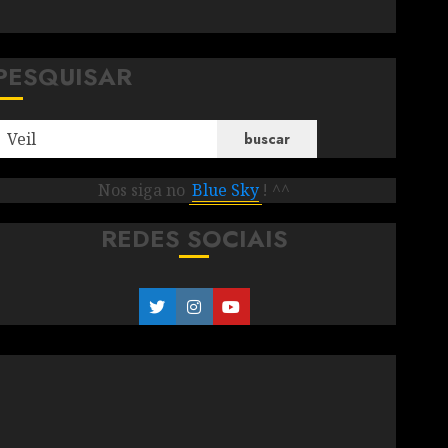
PESQUISAR
buscar
Nos siga no
Blue Sky
! ^^
REDES SOCIAIS