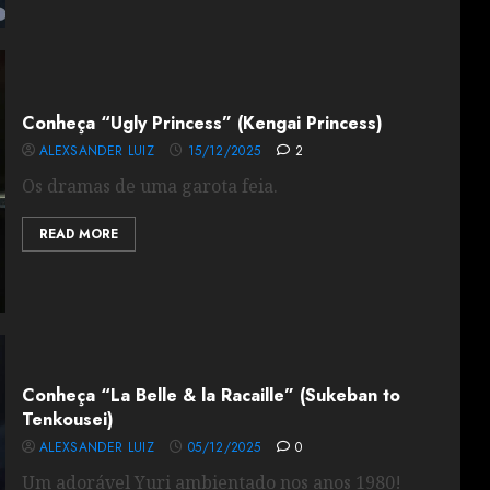
Conheça “Ugly Princess” (Kengai Princess)
ALEXSANDER LUIZ
15/12/2025
2
Os dramas de uma garota feia.
READ MORE
Conheça “La Belle & la Racaille” (Sukeban to
Tenkousei)
ALEXSANDER LUIZ
05/12/2025
0
Um adorável Yuri ambientado nos anos 1980!