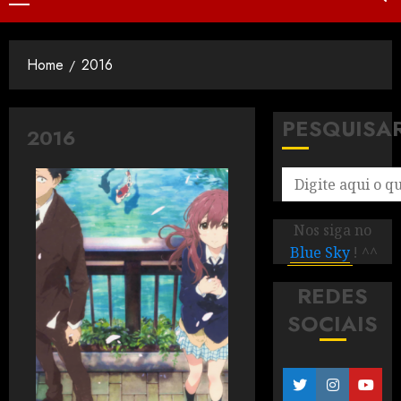
Home
2016
PESQUISA
2016
Nos siga no
Blue Sky
! ^^
REDES
SOCIAIS