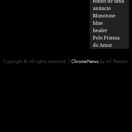
sonho de uma
anúncio
Monotone
blue
healer
Pelo Prisma
do Amor
Copyright © All rights reserved.
|
ChromeNews
by AF themes.