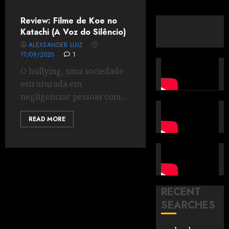
Review: Filme de Koe no
Katachi (A Voz do Silêncio)
ALEXSANDER LUIZ
17/09/2020
1
O bullying, uma sociedade
estruturada em
negligenciar pessoas com...
READ MORE
RECENT
SEARCHES