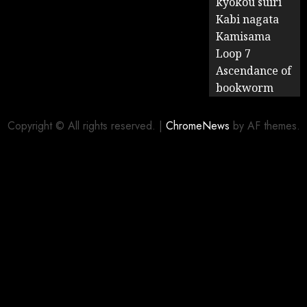
kyokou suiri
Kabi nagata
Kamisama
Loop 7
Ascendance of
bookworm
Copyright © All rights reserved.
|
ChromeNews
by AF themes.