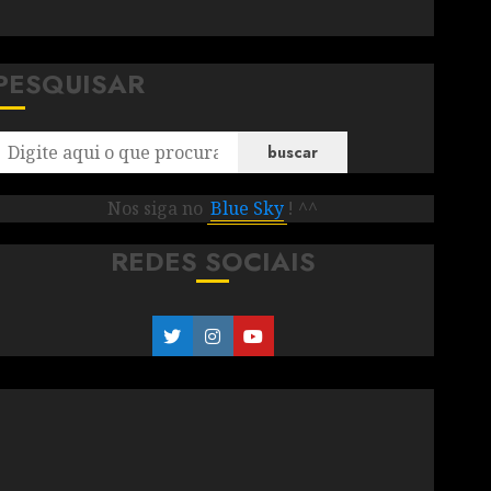
PESQUISAR
buscar
Nos siga no
Blue Sky
! ^^
REDES SOCIAIS