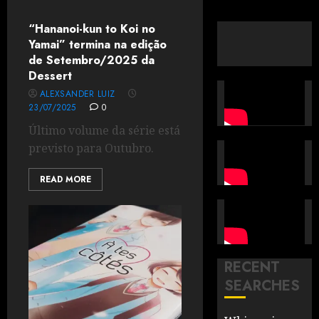
“Hananoi-kun to Koi no
Yamai” termina na edição
de Setembro/2025 da
Dessert
ALEXSANDER LUIZ
23/07/2025
0
Último volume da série está
previsto para Outubro.
READ MORE
RECENT
SEARCHES