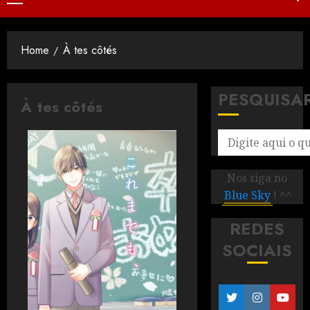
Home
À tes côtés
PESQUISA
À tes côtés
Nos siga no
Blue Sky
! ^^
REDES
SOCIAIS