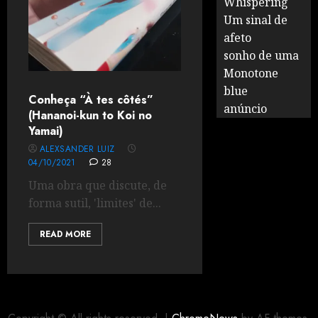
Whispering
Um sinal de
afeto
sonho de uma
Monotone
blue
Conheça “À tes côtés”
anúncio
(Hananoi-kun to Koi no
Yamai)
ALEXSANDER LUIZ
04/10/2021
28
Uma obra que discute, de
forma sutil, 'limites' de...
READ MORE