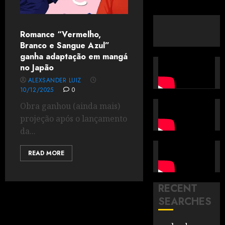
Romance “Vermelho,
Branco e Sangue Azul”
ganha adaptação em mangá
no Japão
ALEXSANDER LUIZ
10/12/2025
0
Obra ganhou (ainda mais)
projeção após o lançamento
da...
READ MORE
RECENT
SEARCHES