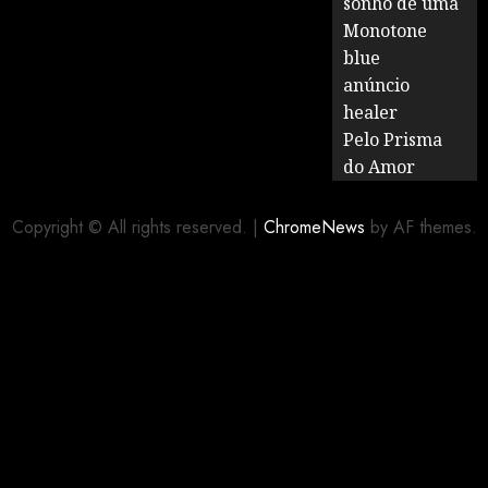
sonho de uma
Monotone
blue
anúncio
healer
Pelo Prisma
do Amor
Copyright © All rights reserved.
|
ChromeNews
by AF themes.