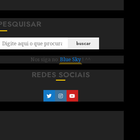
PESQUISAR
buscar
Nos siga no
Blue Sky
! ^^
REDES SOCIAIS