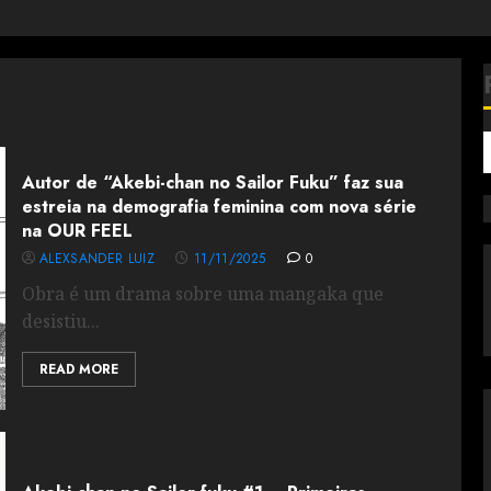
Autor de “Akebi-chan no Sailor Fuku” faz sua
estreia na demografia feminina com nova série
na OUR FEEL
ALEXSANDER LUIZ
11/11/2025
0
Obra é um drama sobre uma mangaka que
desistiu...
READ MORE