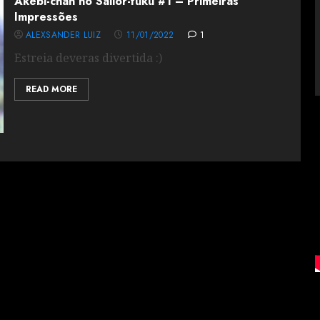
Akebi-chan no Sailor-fuku #1 – Primeiras
Impressões
ALEXSANDER LUIZ
11/01/2022
1
Estreia deveras divertida :)
READ MORE