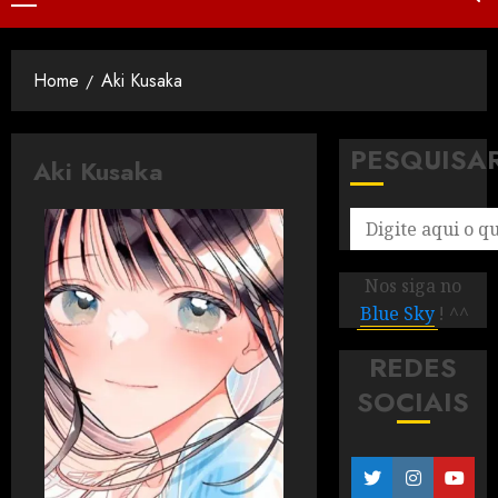
Home
Aki Kusaka
PESQUISA
Aki Kusaka
Nos siga no
Blue Sky
! ^^
REDES
SOCIAIS