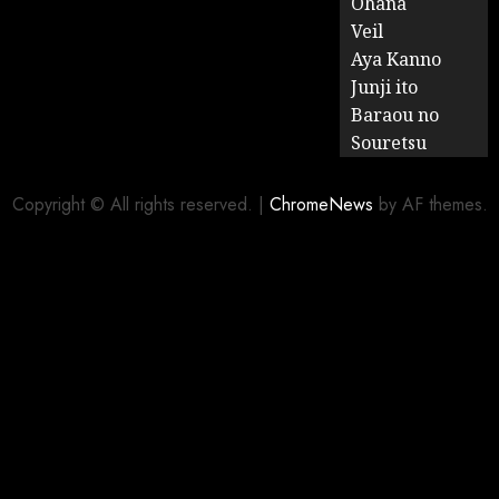
Ohana
Veil
Aya Kanno
Junji ito
Baraou no
Souretsu
Copyright © All rights reserved.
|
ChromeNews
by AF themes.