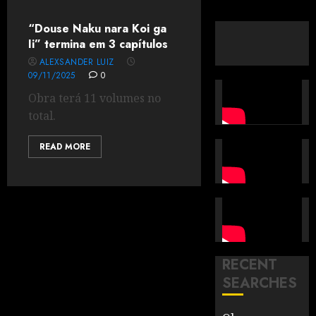
“Douse Naku nara Koi ga
Ii” termina em 3 capítulos
ALEXSANDER LUIZ
09/11/2025
0
Obra terá 11 volumes no
total.
READ MORE
RECENT
SEARCHES