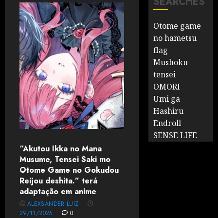
SEARCHES
Otome game
no hametsu
flag
Mushoku
tensei
OMORI
Umi ga
Hashiru
Endroll
SENSE LIFE
“Akutou Ikka no Mana
Musume, Tensei Saki mo
Otome Game no Gokudou
Reijou deshita.” terá
adaptação em anime
ALEXSANDER LUIZ
29/11/2025
0