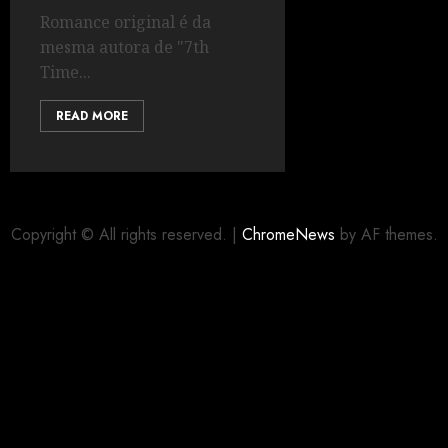
Romance original é da
mesma autora de "7th
Time...
READ MORE
Copyright © All rights reserved.
|
ChromeNews
by AF themes.