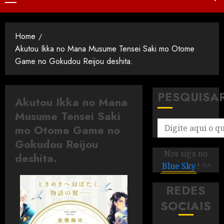
Home
Akutou Ikka no Mana Musume Tensei Saki mo Otome
Game no Gokudou Reijou deshita.
PESQUISA
Akutou Ikka no Mana
Musume Tensei Saki
mo Otome Game no
Gokudou Reijou
Nos siga no
deshita.
Blue Sky
! ^^
REDES
SOCIAIS