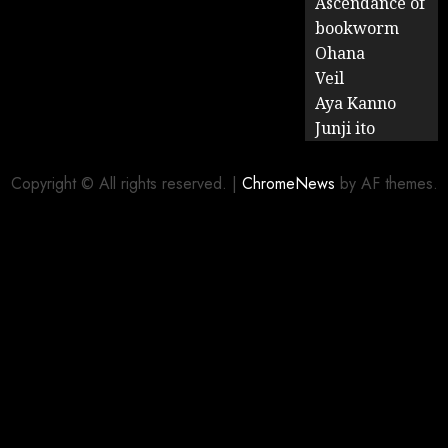
Ascendance of
bookworm
Ohana
Veil
Aya Kanno
Junji ito
Copyright © All rights reserved.
|
ChromeNews
by AF themes.