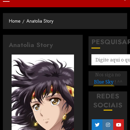
Home
Anatolia Story
PESQUISA
Anatolia Story
Nos siga no
Blue Sky
! ^^
REDES
SOCIAIS