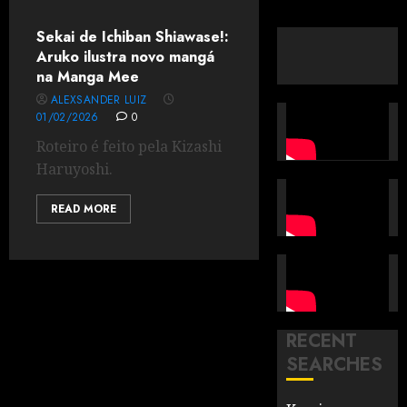
Sekai de Ichiban Shiawase!:
Aruko ilustra novo mangá
na Manga Mee
ALEXSANDER LUIZ
01/02/2026
0
Roteiro é feito pela Kizashi
Haruyoshi.
READ MORE
RECENT
SEARCHES