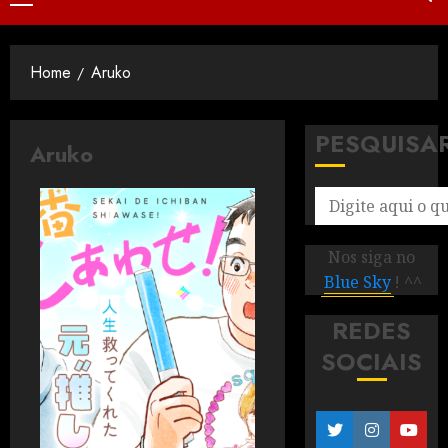
Home
Aruko
PESQUISA
Aruko
Nos siga no
Blue Sky
! ^^
REDES
SOCIAIS