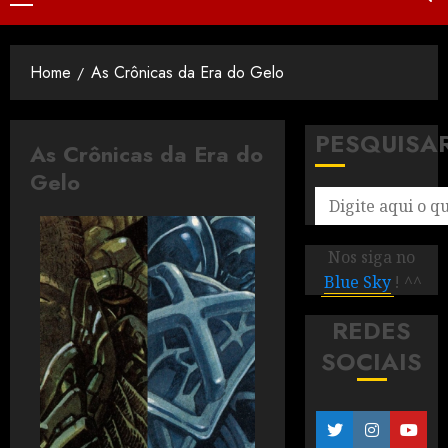
Home
As Crônicas da Era do Gelo
PESQUISA
As Crônicas da Era do
Gelo
Nos siga no
Blue Sky
! ^^
REDES
SOCIAIS