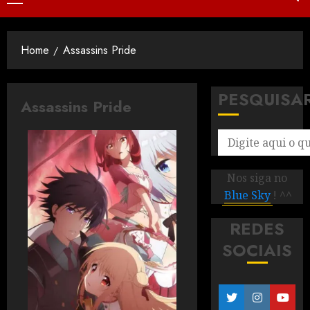
Home
Assassins Pride
PESQUISA
Assassins Pride
Nos siga no
Blue Sky
! ^^
REDES
SOCIAIS