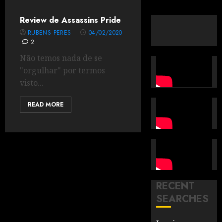
Review de Assassins Pride
RUBENS PERES
04/02/2020
2
Não temos nada de se
"orgulhar" por termos
visto...
READ MORE
RECENT
SEARCHES