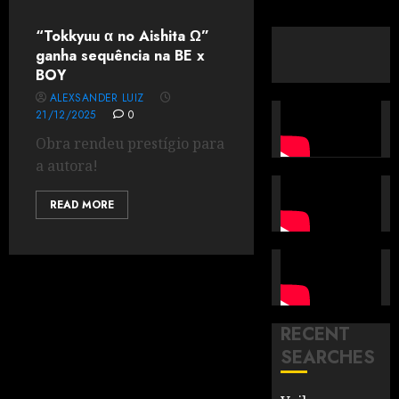
“Tokkyuu α no Aishita Ω”
ganha sequência na BE x
BOY
ALEXSANDER LUIZ
21/12/2025
0
Obra rendeu prestígio para
a autora!
READ MORE
RECENT
SEARCHES