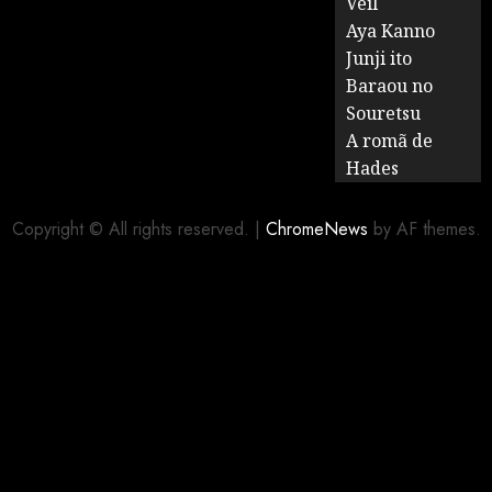
Veil
Aya Kanno
Junji ito
Baraou no
Souretsu
A romã de
Hades
Copyright © All rights reserved.
|
ChromeNews
by AF themes.