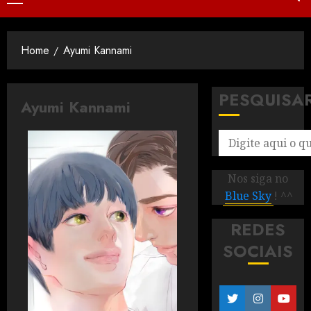
Home
Ayumi Kannami
PESQUISA
Ayumi Kannami
Nos siga no
Blue Sky
! ^^
REDES
SOCIAIS