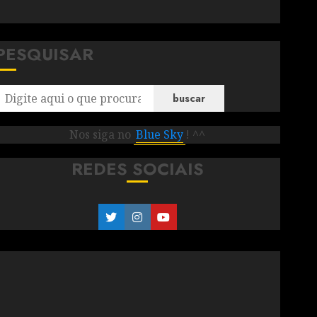
PESQUISAR
buscar
Nos siga no
Blue Sky
! ^^
REDES SOCIAIS