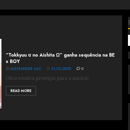
“Tokkyuu α no Aishita Ω” ganha sequência na BE
x BOY
ALEXSANDER LUIZ
21/12/2025
0
Obra rendeu prestígio para a autora!
READ MORE