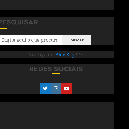
PESQUISAR
buscar
Nos siga no
Blue Sky
! ^^
REDES SOCIAIS