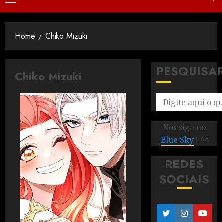
Home
Chiko Mizuki
PESQUISA
Chiko Mizuki
Nos siga no
Blue Sky
! ^^
REDES
SOCIAIS