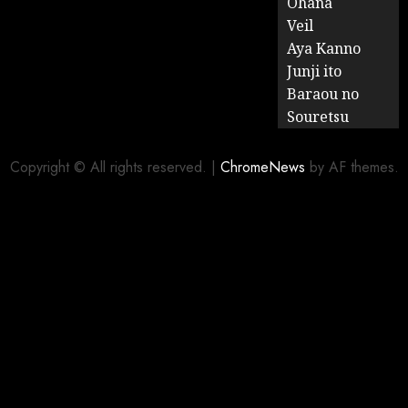
Ohana
Veil
Aya Kanno
Junji ito
Baraou no
Souretsu
Copyright © All rights reserved.
|
ChromeNews
by AF themes.