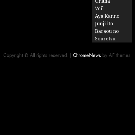
Ohana
Veil
Aya Kanno
Junji ito
Baraou no
Souretsu
Copyright © All rights reserved.
|
ChromeNews
by AF themes.