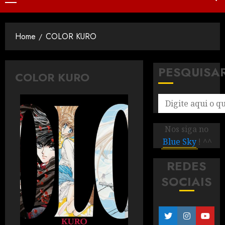
Home
COLOR KURO
PESQUISA
COLOR KURO
Nos siga no
Blue Sky
! ^^
REDES
SOCIAIS