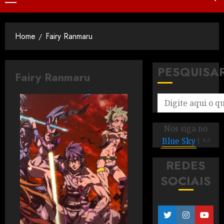
Home
Fairy Ranmaru
PESQUISA
Fairy Ranmaru
Nos siga no
Blue Sky
! ^^
REDES
SOCIAIS