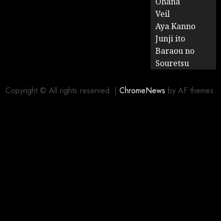
Ohana
Veil
Aya Kanno
Junji ito
Baraou no
Souretsu
Copyright © All rights reserved.
|
ChromeNews
by AF themes.