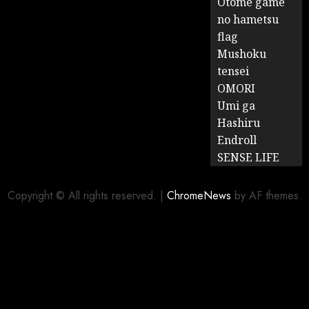
Otome game
no hametsu
flag
Mushoku
tensei
OMORI
Umi ga
Hashiru
Endroll
SENSE LIFE
Copyright © All rights reserved.
|
ChromeNews
by AF themes.