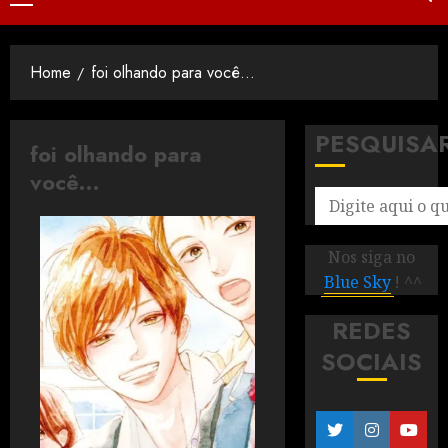
Home
foi olhando para você…
PESQUISA
foi olhando para
você…
Nos siga no
Blue Sky
! ^^
REDES
SOCIAIS