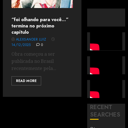
“foi olhando para você…”
termina no próximo
capítulo
ALEXSANDER LUIZ
14/12/2025
0
Obra começou a ser
publicada no Brasil
recentemente pela...
READ MORE
RECENT
SEARCHES