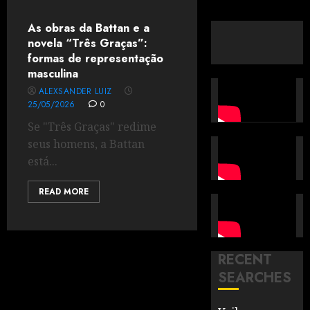
As obras da Battan e a
novela “Três Graças”:
formas de representação
masculina
ALEXSANDER LUIZ
25/05/2026
0
Se "Três Graças" redime
seus homens, a Battan
está...
READ MORE
RECENT
SEARCHES