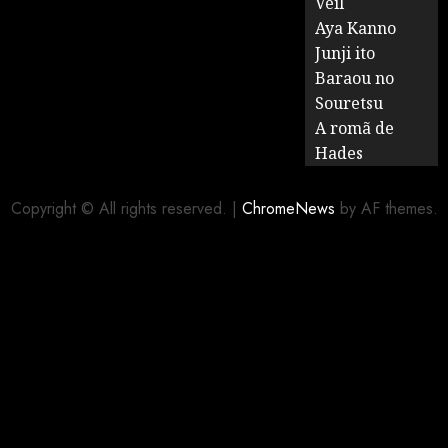
Veil
Aya Kanno
Junji ito
Baraou no
Souretsu
A romã de
Hades
Copyright © All rights reserved.
|
ChromeNews
by AF themes.