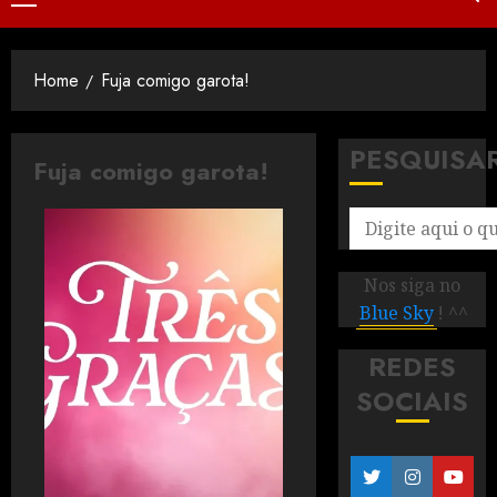
Home
Fuja comigo garota!
PESQUISA
Fuja comigo garota!
Nos siga no
Blue Sky
! ^^
REDES
SOCIAIS