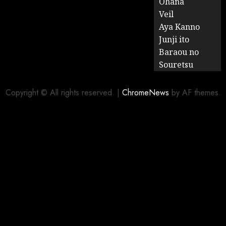
Ohana
Veil
Aya Kanno
Junji ito
Baraou no
Souretsu
Copyright © All rights reserved.
|
ChromeNews
by AF themes.