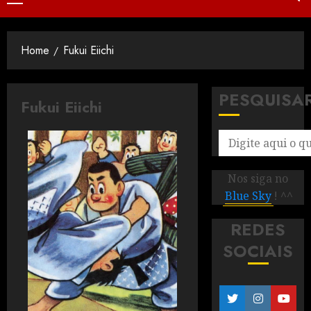
Home
Fukui Eiichi
PESQUISA
Fukui Eiichi
Nos siga no
Blue Sky
! ^^
REDES
SOCIAIS