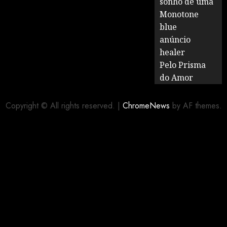
sonho de uma
Monotone
blue
anúncio
healer
Pelo Prisma
do Amor
Copyright © All rights reserved.
|
ChromeNews
by AF themes.