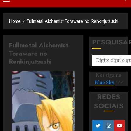
Home
Fullmetal Alchemist Toraware no Renkinjutsushi
PESQUISA
Fullmetal Alchemist
Toraware no
Renkinjutsushi
Nos siga no
Blue Sky
! ^^
REDES
SOCIAIS