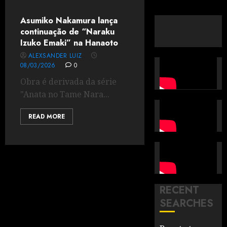
Asumiko Nakamura lança
continuação de “Naraku
Izuko Emaki” na Hanaoto
ALEXSANDER LUIZ
08/03/2026
0
Obra é derivada da série
"Anata no Tame Nara...
READ MORE
RECENT
SEARCHES