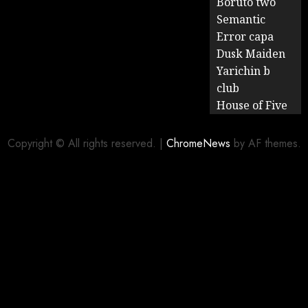
Boruto two
Semantic
Error capa
Dusk Maiden
Yarichin b
club
House of Five
Copyright © All rights reserved.
|
ChromeNews
by AF themes.