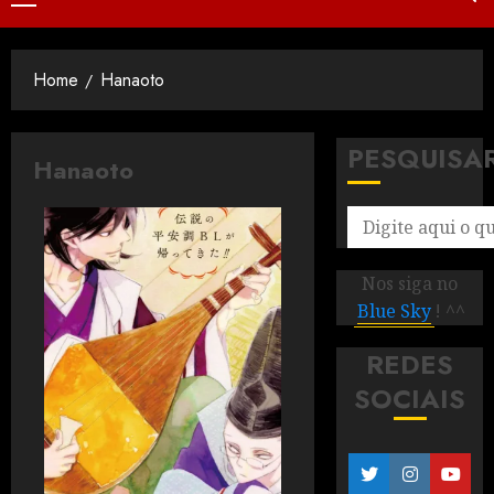
Home
Hanaoto
PESQUISA
Hanaoto
Nos siga no
Blue Sky
! ^^
REDES
SOCIAIS