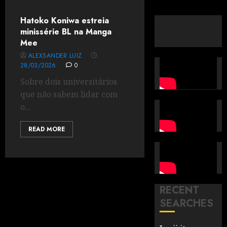
Hatoko Koniwa estreia
minissérie BL na Manga
Mee
ALEXSANDER LUIZ
28/03/2026
0
Sobre dois universitários
que não sabem lidar com
o...
READ MORE
RECENT
SEARCHES