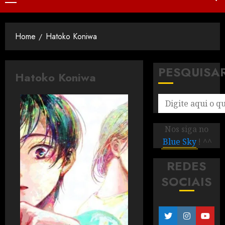
Home
Hatoko Koniwa
PESQUISA
Hatoko Koniwa
Nos siga no
Blue Sky
! ^^
REDES
SOCIAIS