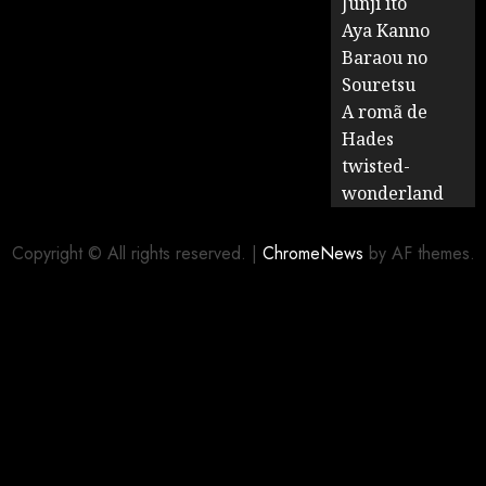
Junji ito
Aya Kanno
Baraou no
Souretsu
A romã de
Hades
twisted-
wonderland
Copyright © All rights reserved.
|
ChromeNews
by AF themes.