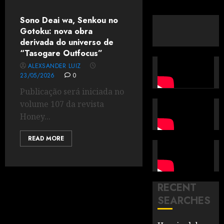
Sono Deai wa, Senkou no
Gotoku: nova obra
derivada do universo de
“Tasogare Outfocus”
ALEXSANDER LUIZ
23/05/2026
0
Publicação será iniciada no
volume 107 da revista
Honey...
READ MORE
RECENT
SEARCHES