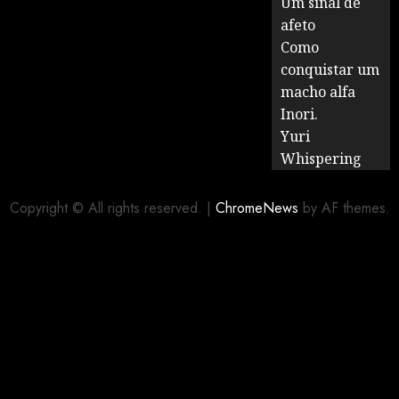
Um sinal de
afeto
Como
conquistar um
macho alfa
Inori.
Yuri
Whispering
Copyright © All rights reserved.
|
ChromeNews
by AF themes.