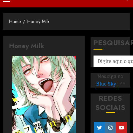
Home
Honey Milk
PESQUISA
Honey Milk
Nos siga no
Blue Sky
! ^^
REDES
SOCIAIS