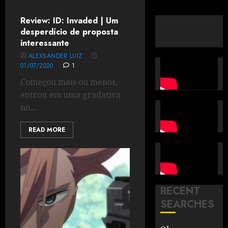
Review: ID: Invaded | Um
desperdício de proposta
interessante
ALEXSANDER LUIZ
01/07/2020
1
Começou mais ou menos,
entrou em uma gradativa
no...
READ MORE
RECENT
SEARCHES