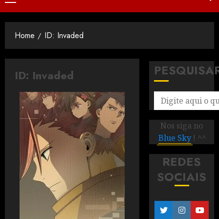
Home
ID: Invaded
PESQUISA
ID: Invaded
Nos siga no
Blue Sky
! ^^
REDES
SOCIAIS