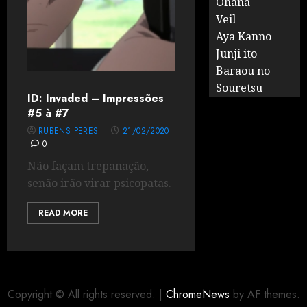
Ohana
Veil
Aya Kanno
Junji ito
Baraou no
Souretsu
ID: Invaded – Impressões
#5 à #7
RUBENS PERES
21/02/2020
0
Não façam trepanação,
senão irão virar psicopatas.
READ MORE
Copyright © All rights reserved.
|
ChromeNews
by AF themes.