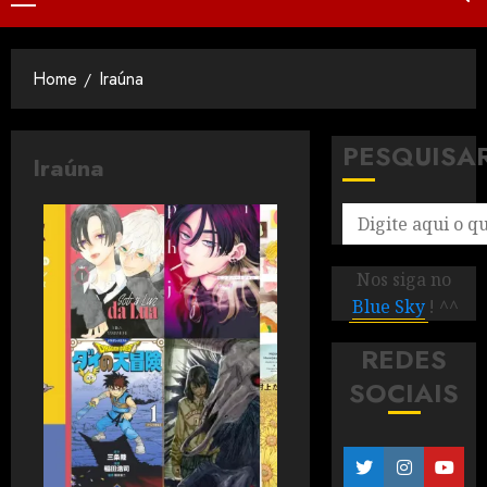
Home
Iraúna
PESQUISA
Iraúna
Nos siga no
Blue Sky
! ^^
REDES
SOCIAIS