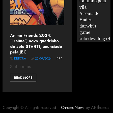
Caidinho pela
vilã
A romã de
Hades
darwin's
game
Anime Friends 2024:
solo+leveling+4
“Iraúna”, novo quadrinho
do selo START!, anunciado
pela JBC
DÉBORA
20/07/2024
1
Saiba mais.
READ MORE
Copyright © All rights reserved.
|
ChromeNews
by AF themes.