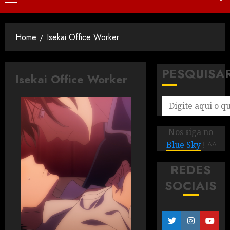
Home
Isekai Office Worker
PESQUISA
Isekai Office Worker
Nos siga no
Blue Sky
! ^^
REDES
SOCIAIS