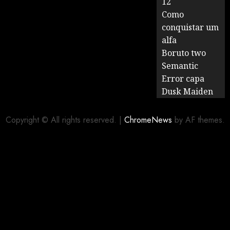
12
Como
conquistar um
alfa
Boruto two
Semantic
Error capa
Dusk Maiden
Copyright © All rights reserved.
|
ChromeNews
by AF themes.