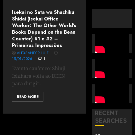
Isekai no Sata wa Shachiku
Shidai (Isekai Office
Worker: The Other World’s
Books Depend on the Bean
Counter) #1 e #2 –
Primeiras Impressões
ALEXSANDER LUIZ
15/01/2026
1
Evento canônico: Shinji
Ishihara volta ao DEEN
para dirigir...
READ MORE
RECENT
SEARCHES