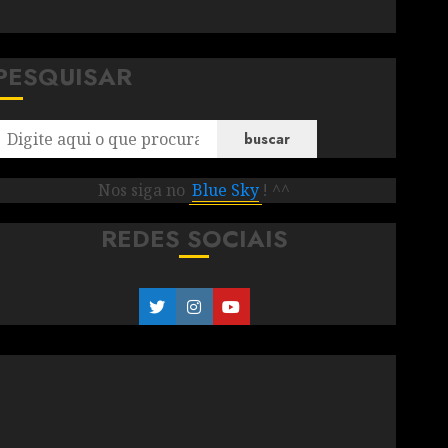
PESQUISAR
buscar
Nos siga no
Blue Sky
! ^^
REDES SOCIAIS