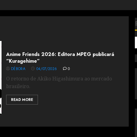
Anime Friends 2026: Editora MPEG publicará
“Kuragehime”
DÉBORA
04/07/2026
0
O retorno de Akiko Higashimura ao mercado
brasileiro.
READ MORE