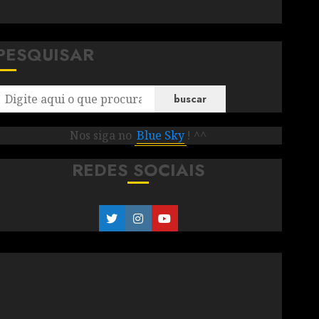
PESQUISAR
buscar
Nos siga no
Blue Sky
! ^^
REDES SOCIAIS