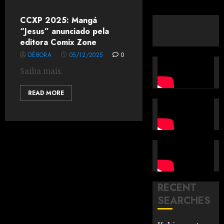
CCXP 2025: Mangá
“Jesus” anunciado pela
editora Comix Zone
DÉBORA
05/12/2025
0
Saiba mais.
READ MORE
RECENT
SEARCHES