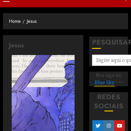
Home
Jesus
PESQUISA
Jesus
Nos siga no
Blue Sky
! ^^
REDES
SOCIAIS