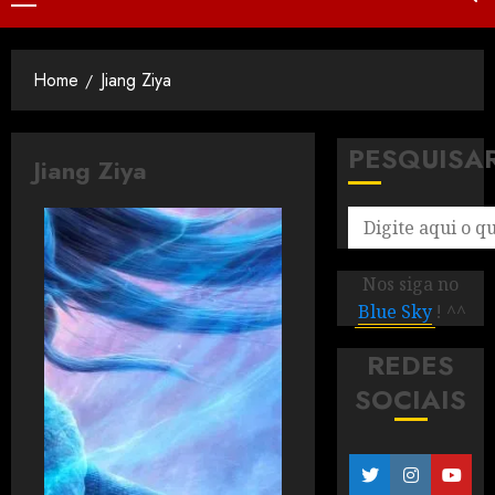
Home
Jiang Ziya
PESQUISA
Jiang Ziya
Nos siga no
Blue Sky
! ^^
REDES
SOCIAIS