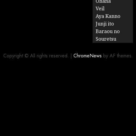
Ohana
Veil
Aya Kanno
Junji ito
Baraou no
Souretsu
Copyright © All rights reserved.
|
ChromeNews
by AF themes.