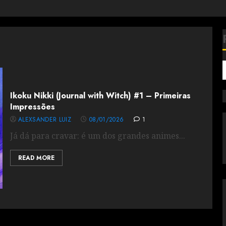
Ikoku Nikki (Journal with Witch) #1 – Primeiras
Impressões
ALEXSANDER LUIZ
08/01/2026
1
Já dá para cravar: é um dos grandes animes...
READ MORE