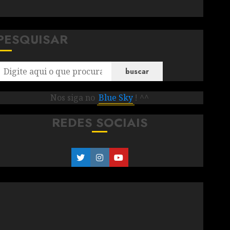
PESQUISAR
buscar
Nos siga no
Blue Sky
! ^^
REDES SOCIAIS