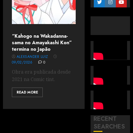
“Kahogo na Wakadanna-
sama no Amayakashi Kon”
termina no Japão
ALEXSANDER LUIZ
09/02/2026
0
Obra era publicada desde
2021 na Comic tint.
READ MORE
RECENT
SEARCHES