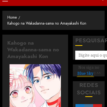
Home
Kahogo na Wakadanna-sama no Amayakashi Kon
PESQUISA
Kahogo na
Wakadanna-sama no
Amayakashi Kon
Nos siga no
Blue Sky
! ^^
REDES
SOCIAIS